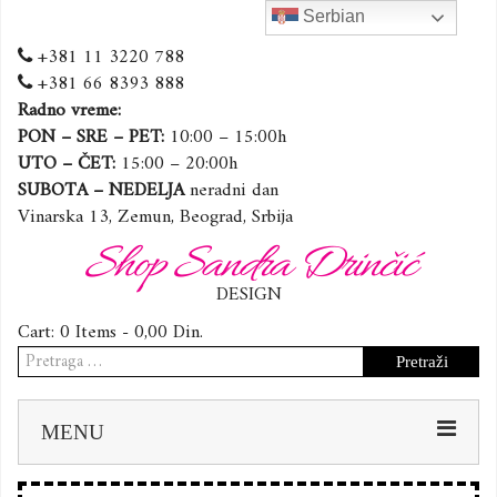
Serbian
+381 11 3220 788
+381 66 8393 888
Radno vreme:
PON – SRE – PET:
10:00 – 15:00h
UTO – ČET:
15:00 – 20:00h
SUBOTA – NEDELJA
neradni dan
Vinarska 13, Zemun, Beograd, Srbija
Shop Sandra Drinčić
DESIGN
Cart:
0 Items -
0,00
Din.
Pretraga
za:
Sk
MENU
to
co