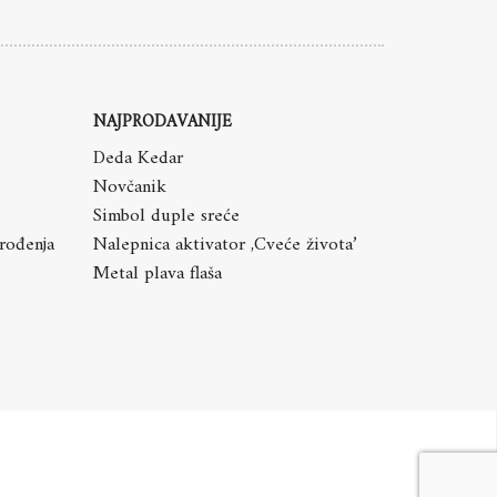
NAJPRODAVANIJE
Deda Kedar
Novčanik
Simbol duple sreće
 rođenja
Nalepnica aktivator ,Cveće života’
Metal plava flaša