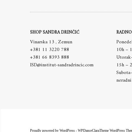
SHOP SANDRA DRINČIĆ
RADNO
Vinarska 13 , Zemun
Ponedel
+381 11 3220 788
10h – 
+381 66 8393 888
Utorak
ISD@institut-sandradrincic.com
15h – 
Subota-
neradni
Proudly powered by WordPress
-
WPDanceClaraTheme WordPress The