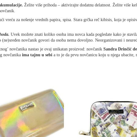
 akumulacije.
Želite više prihoda – aktivirajte dodatnu delatnost. Želite više ke
novčanik.
ći vreću za nošenje vrednih papira, spisa. Stara grčka reč kibisis, koja je opisi
ihoda
.
Uvek možete znati koliko osoba ima novca kada pogledate kako je stavila
o (ne)sređen novčanik govori da osoba nema dovoljno. Neorganizovani i neure
etnog’ novčanika nastao je ovaj unikatan proizvod: novčanik
Sandra Drinčić de
nog novčanika
ima tajnu u sebi
a to je da prvu novčanicu koju u njega ubacite, n