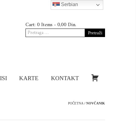
Serbian
Cart:
0 Items -
0,00
Din.
Pretraga
za:
KUPI!
ISI
KARTE
KONTAKT
POČETNA
/ NOVČANIK