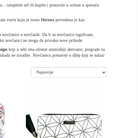
ša – iznajmite sef ili kupite i postavite u orman u spavaću
vala vreću koju je nosio
Hermes
prevedena je kao
 novčanice u novčanik. Da li su novčanice izgužvane,
dni novčanici ne mogu da privuku nove prihode.
sign
koji u sebi ima utisnut unutrašnji aktivator, pregrade za
ikada ne izvadite. Novčanicu postavite u džep koji se nalazi