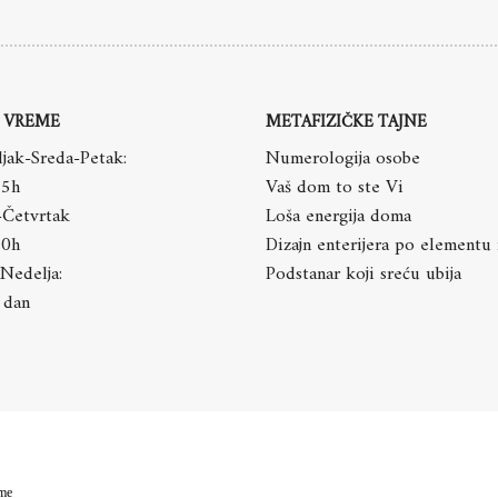
 VREME
METAFIZIČKE TAJNE
jak-Sreda-Petak:
Numerologija osobe
15h
Vaš dom to ste Vi
-Četvrtak
Loša energija doma
20h
Dizajn enterijera po elementu
Nedelja:
Podstanar koji sreću ubija
 dan
me