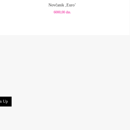
Novčanik ,Euro’
6000,00
din.
gn Up