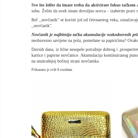
Sve što želite da imate treba da aktivirate fokus tačkom
sobu. Želite da uvek imate dovoljno novca – izaberite pravi 
Reč ,,novčanik“ se koristi još od četrnaestog veka, označavaju
,,novčanik“.
Novčanik je najbitnija tačka akumulacije svakodnevnih pr
neobavezno savijene na pola, pomešane sa papirićima? Ovak
Davnih dana, iz lične neuspele potražnje dobrog i ,prosperit
kartice i papirne novčanice. Akumulacija kontinuiranog pu
na unutrašnjoj bočnoj strani novčanika.
Sortirano
Prikazano je svih 8 rezultata
po
najnovijem