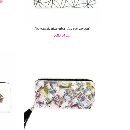
Dodaj u korpu
Novčanik aktivator ,Cveće života’
6000,00
din.
Dodaj u korpu