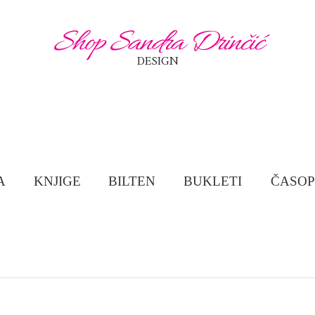
Shop Sandra Drinčić
DESIGN
A
KNJIGE
BILTEN
BUKLETI
ČASOP