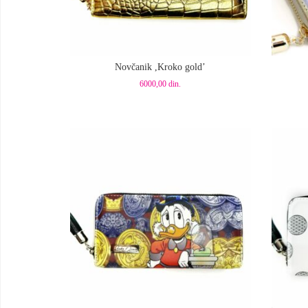
Dodaj u korpu
Dod
Novčanik ,Kroko gold’
6000,00
din.
Dodaj u korpu
Dod