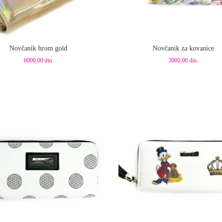
aj u korpu
Dodaj u korpu
Novčanik hrom gold
Novčanik za kovanice
6000,00
din.
3000,00
din.
aj u korpu
Dodaj u korpu