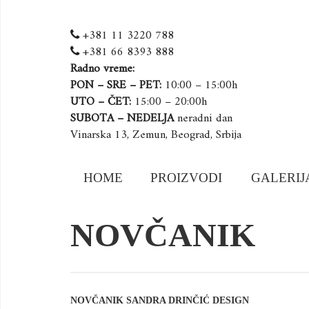
+381 11 3220 788
+381 66 8393 888
Radno vreme:
PON – SRE – PET:
10:00 – 15:00h
UTO – ČET:
15:00 – 20:00h
SUBOTA – NEDELJA
neradni dan
Vinarska 13, Zemun, Beograd, Srbija
Skip
HOME
PROIZVODI
GALERIJ
to
content
NOVČANIK
NOVČANIK SANDRA DRINČIĆ DESIGN