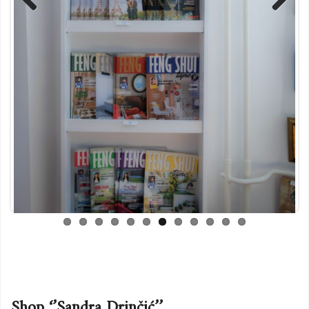
Previ
Next
ous
Shop ‘’Sandra Drinčić’’