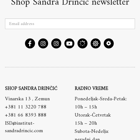
Shop Sandra Drinčić newsletter
SHOP SANDRA DRINČIĆ
RADNO VREME
Vinarska 13 , Zemun
Ponedeljak-Sreda-Petak:
+381 11 3220 788
10h – 15h
+381 66 8393 888
Utorak-Četvrtak
ISD@institut-
15h – 20h
sandradrincic.com
Subota-Nedelja:
neradni dan