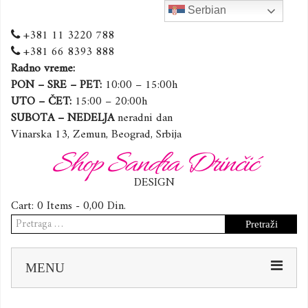
Serbian
+381 11 3220 788
+381 66 8393 888
Radno vreme:
PON – SRE – PET:
10:00 – 15:00h
UTO – ČET:
15:00 – 20:00h
SUBOTA – NEDELJA
neradni dan
Vinarska 13, Zemun, Beograd, Srbija
Shop Sandra Drinčić
DESIGN
Cart:
0 Items -
0,00
Din.
Pretraga
za:
Sk
MENU
to
co