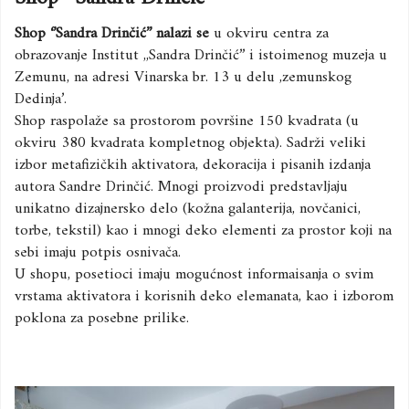
Shop ‘’Sandra Drinčić’’ nalazi se
u okviru centra za
obrazovanje Institut ,,Sandra Drinčić’’ i istoimenog muzeja u
Zemunu, na adresi Vinarska br. 13 u delu ,zemunskog
Dedinja’.
Shop raspolaže sa prostorom površine 150 kvadrata (u
okviru 380 kvadrata kompletnog objekta). Sadrži veliki
izbor metafizičkih aktivatora, dekoracija i pisanih izdanja
autora Sandre Drinčić. Mnogi proizvodi predstavljaju
unikatno dizajnersko delo (kožna galanterija, novčanici,
torbe, tekstil) kao i mnogi deko elementi za prostor koji na
sebi imaju potpis osnivača.
U shopu, posetioci imaju mogućnost informaisanja o svim
vrstama aktivatora i korisnih deko elemanata, kao i izborom
poklona za posebne prilike.