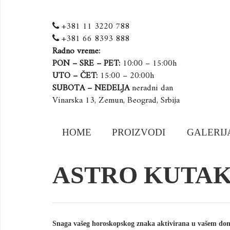
+381 11 3220 788
+381 66 8393 888
Radno vreme:
PON – SRE – PET:
10:00 – 15:00h
UTO – ČET:
15:00 – 20:00h
SUBOTA – NEDELJA
neradni dan
Vinarska 13, Zemun, Beograd, Srbija
Skip
HOME
PROIZVODI
GALERIJ
to
content
ASTRO KUTA
Snaga vašeg horoskopskog znaka aktivirana u vašem do