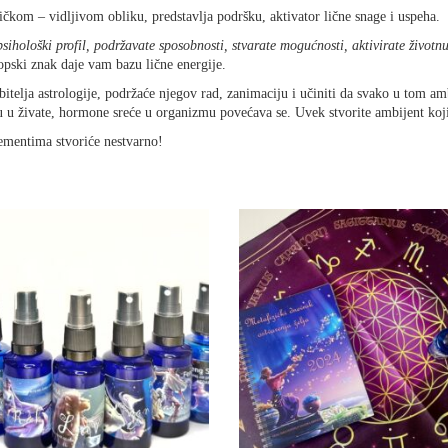
čkom – vidljivom obliku, predstavlja podršku, aktivator lične snage i uspeha.
psihološki profil, podržavate sposobnosti, stvarate mogućnosti, aktivirate životnu
pski znak daje vam bazu lične energije.
ubitelja astrologije, podržaće njegov rad, zanimaciju i učiniti da svako u tom a
 živate, hormone sreće u organizmu povećava se. Uvek stvorite ambijent koji ni
ementima stvoriće nestvarno!