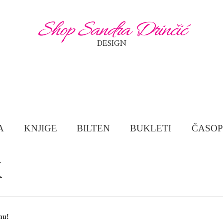
Shop Sandra Drinčić
DESIGN
A
KNJIGE
BILTEN
BUKLETI
ČASOP
K
mu!