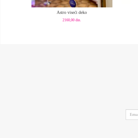
Dodaj u korpu
Dod
Astro viseći deko
2160,00
din.