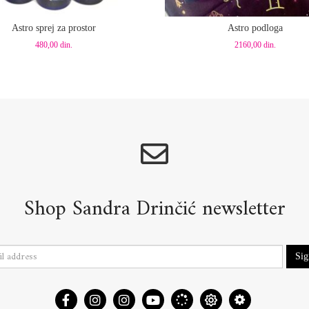
aj u korpu
Dodaj u korpu
Astro sprej za prostor
Astro podloga
480,00
din.
2160,00
din.
Shop Sandra Drinčić newsletter
Si