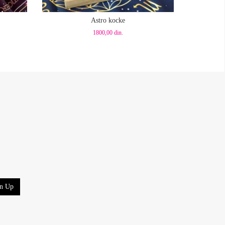
Dodaj u korpu
Astro kocke
1800,00
din.
gn Up