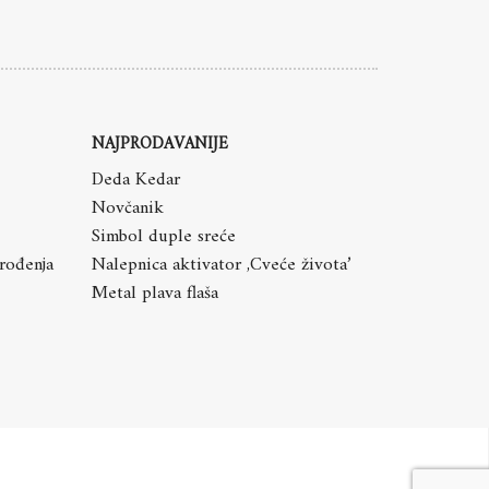
NAJPRODAVANIJE
Deda Kedar
Novčanik
Simbol duple sreće
 rođenja
Nalepnica aktivator ,Cveće života’
Metal plava flaša