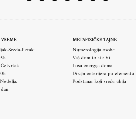
 VREME
METAFIZIČKE TAJNE
jak-Sreda-Petak:
Numerologija osobe
15h
Vaš dom to ste Vi
-Četvrtak
Loša energija doma
20h
Dizajn enterijera po elementu
Nedelja:
Podstanar koji sreću ubija
 dan