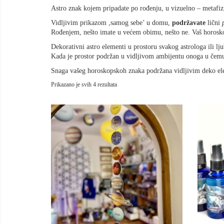
Astro znak kojem pripadate po rođenju, u vizuelno – metafizi
Vidljivim prikazom ,samog sebe’ u domu,
podržavate
lični
Rođenjem, nešto imate u većem obimu, nešto ne. Vaš horosko
Dekorativni astro elementi u prostoru svakog astrologa ili lj
Kada je prostor podržan u vidljivom ambijentu onoga u čemu u
Snaga vašeg horoskopskoh znaka podržana vidljivim deko el
Sortirano
Prikazano je svih 4 rezultata
po
najnovijem