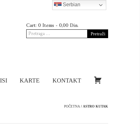
Serbian
Cart:
0 Items -
0,00
Din.
Pretraga
za:
KUPI!
ISI
KARTE
KONTAKT
POČETNA
/ ASTRO KUTAK