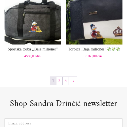
Dodaj u korpu
Dodaj u korpu
Sportska torba ,,Baja milioner”
Torbica ,Baja milioner’
4560,00
din.
8160,00
din.
1
2
3
→
Shop Sandra Drinčić newsletter