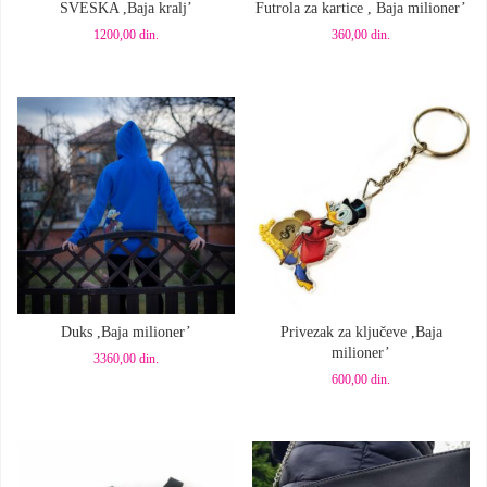
SVESKA ,Baja kralj’
Futrola za kartice , Baja milioner’
1200,00
din.
360,00
din.
Dodaj u korpu
Dodaj u korpu
Duks ,Baja milioner’
Privezak za ključeve ,Baja
milioner’
3360,00
din.
600,00
din.