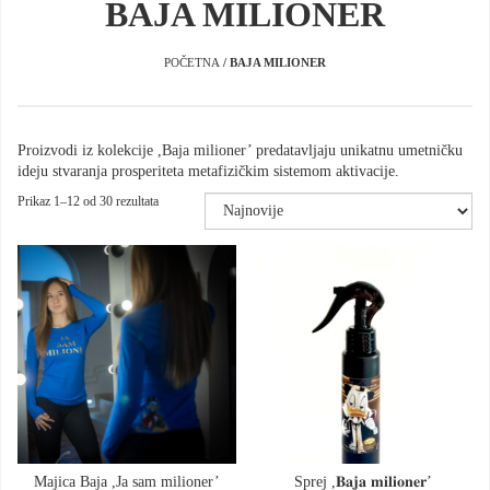
BAJA MILIONER
POČETNA
/ BAJA MILIONER
Proizvodi iz kolekcije ,Baja milioner’ predatavljaju unikatnu umetničku
ideju stvaranja prosperiteta metafizičkim sistemom aktivacije.
Sortirano
Prikaz 1–12 od 30 rezultata
po
najnovijem
Dodaj u korpu
Dodaj u korpu
Majica Baja ,Ja sam milioner’
Sprej ,𝐁𝐚𝐣𝐚 𝐦𝐢𝐥𝐢𝐨𝐧𝐞𝐫’