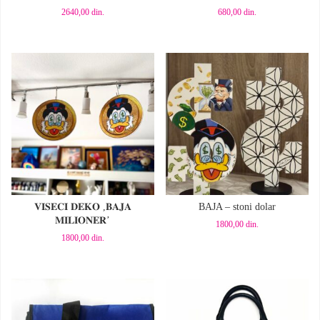
2640,00
din.
680,00
din.
Dodaj u korpu
Dodaj u korpu
𝐕𝐈𝐒𝐄𝐂𝐈 𝐃𝐄𝐊𝐎 ,𝐁𝐀𝐉𝐀
BAJA – stoni dolar
𝐌𝐈𝐋𝐈𝐎𝐍𝐄𝐑’
1800,00
din.
1800,00
din.