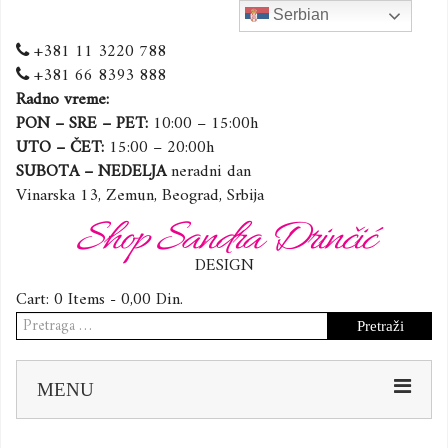
Serbian
+381 11 3220 788
+381 66 8393 888
Radno vreme:
PON – SRE – PET:
10:00 – 15:00h
UTO – ČET:
15:00 – 20:00h
SUBOTA – NEDELJA
neradni dan
Vinarska 13, Zemun, Beograd, Srbija
Shop Sandra Drinčić
DESIGN
Cart:
0 Items -
0,00
Din.
Pretraga
za:
Sk
MENU
to
co