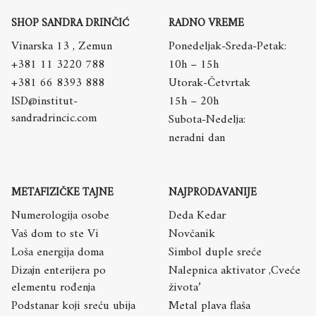
SHOP SANDRA DRINČIĆ
RADNO VREME
Vinarska 13 , Zemun
Ponedeljak-Sreda-Petak:
+381 11 3220 788
10h – 15h
+381 66 8393 888
Utorak-Četvrtak
ISD@institut-
15h – 20h
sandradrincic.com
Subota-Nedelja:
neradni dan
METAFIZIČKE TAJNE
NAJPRODAVANIJE
Numerologija osobe
Deda Kedar
Vaš dom to ste Vi
Novčanik
Loša energija doma
Simbol duple sreće
Dizajn enterijera po
Nalepnica aktivator ,Cveće
elementu rođenja
života’
Podstanar koji sreću ubija
Metal plava flaša