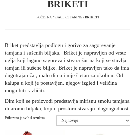
BRIKETI
POČETNA
/
SPACE CLEARING
/ BRIKETI
Briket predstavlja podlogu i gorivo za sagorevanje
tamjana i sušenih biljaka. Briket je napravljen od vrste
uglja koji lagano sagoreva i stvara žar na koji se stavlja
tamjan ili sušene biljke. Briket je napravljen tako da ima
dugotrajan žar, malo dima i nije štetan za okolinu. Od
kalupa u koji je postavljen, njegov izgled i veličina
mogu biti različiti.
Dim koji se proizvodi predstavlja mirisnu smolu tamjana
ili aromu biljaka, koji u prostoru stvaraju blagougodnost.
Sortirano
Prikazano je svih 4 rezultata
po
najnovijem