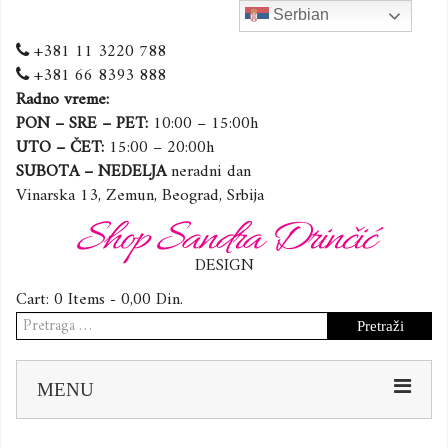
Serbian
+381 11 3220 788
+381 66 8393 888
Radno vreme:
PON – SRE – PET:
10:00 – 15:00h
UTO – ČET:
15:00 – 20:00h
SUBOTA – NEDELJA
neradni dan
Vinarska 13, Zemun, Beograd, Srbija
Shop Sandra Drinčić
DESIGN
Cart:
0 Items -
0,00
Din.
Pretraga
za:
Sk
MENU
to
co