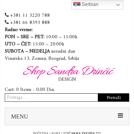
Serbian
+381 11 3220 788
+381 66 8393 888
Radno vreme:
PON – SRE – PET:
10:00 – 15:00h
UTO – ČET:
15:00 – 20:00h
SUBOTA – NEDELJA
neradni dan
Vinarska 13, Zemun, Beograd, Srbija
Shop Sandra Drinčić
DESIGN
Cart:
0 Items -
0,00
Din.
Pretraga
za:
Sk
MENU
to
co
POČETNA
/
AURA
/ ???ČAKRA ZVEZDA ???