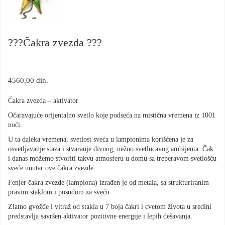
???Čakra zvezda ???
4560,00
din.
Čakra zvezda – aktivator
Očaravajuće orijentalno svetlo koje podseća na mistična vremena iz 1001
noći.
U ta daleka vremena, svetlost sveća u lampionima korišćena je za
osvetljavanje staza i stvaranje divnog, nežno svetlucavog ambijenta. Čak
i danas možemo stvoriti takvu atmosferu u domu sa treperavom svetlošću
sveće unutar ove čakra zvezde.
Fenjer čakra zvezde (lampiona) izrađen je od metala, sa strukturiranim
pravim staklom i posudom za sveću.
Zlatno gvožđe i vitraž od stakla u 7 boja čakri i cvetom života u sredini
predstavlja savršen aktivator pozitivne energije i lepih dešavanja.