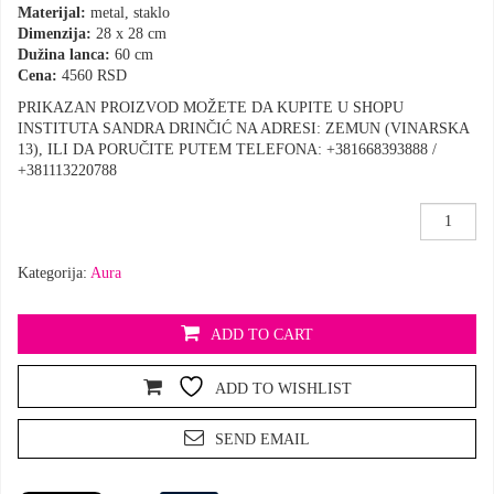
Materijal:
metal, staklo
Dimenzija:
28 x 28 cm
Dužina lanca:
60 cm
Cena:
4560 RSD
PRIKAZAN PROIZVOD MOŽETE DA KUPITE U SHOPU
INSTITUTA SANDRA DRINČIĆ NA ADRESI: ZEMUN (VINARSKA
13), ILI DA PORUČITE PUTEM TELEFONA: +381668393888 /
+381113220788
???
Čakra
zvezda
Kategorija:
Aura
???
količina
ADD TO CART
ADD TO WISHLIST
SEND EMAIL