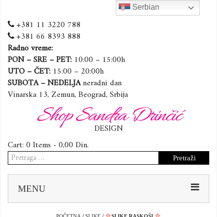
Serbian
+381 11 3220 788
+381 66 8393 888
Radno vreme:
PON – SRE – PET:
10:00 – 15:00h
UTO – ČET:
15:00 – 20:00h
SUBOTA – NEDELJA
neradni dan
Vinarska 13, Zemun, Beograd, Srbija
Shop Sandra Drinčić
DESIGN
Cart:
0 Items -
0,00
Din.
Pretraga
za:
Sk
MENU
to
co
POČETNA
/
SLIKE
/
SLIKE RASKOŠI