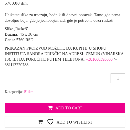
5760,00
din.
Unikatne slike za trpezaju, hodnik ili dnevni boravak. Tamo gde nema
dovoljno boja, gde je jednobojan zid, gde je potrebna doza raskoši.
Slike ,Raskoš’
Dužina:
46 x 36 cm
Cena:
5760 RSD
PRIKAZAN PROIZVOD MOŽETE DA KUPITE U SHOPU
INSTITUTA SANDRA DRINČIĆ NA ADRESI: ZEMUN (VINARSKA
13), ILI DA PORUČITE PUTEM TELEFONA:
+381668393888
/+
381113220788
SLIKE
RASKOŠI
Kategorija:
Slike
količina
ADD TO CART
ADD TO WISHLIST