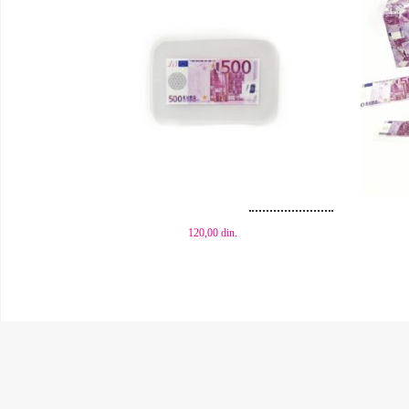
Dodaj u korpu
Dod
120,00
din.