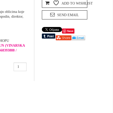
ADD TO WISHLIST
ajn oblicima koje
SEND EMAIL
spodin, direktor,
Save
SHOPU
UN (VINARSKA
68393888 /
Baja
dolar
dizajn
količina