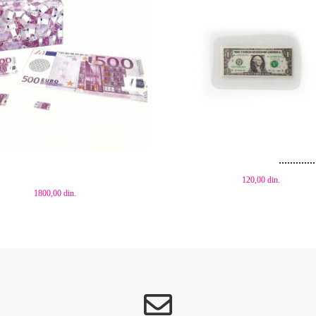
aj u korpu
Dodaj u korpu
120,00
din.
1800,00
din.