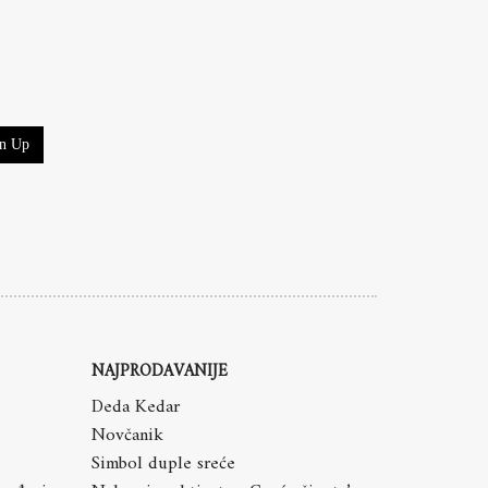
gn Up
NAJPRODAVANIJE
Deda Kedar
Novčanik
Simbol duple sreće