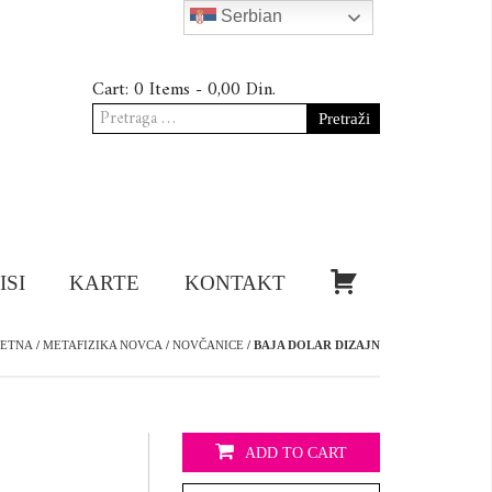
Serbian
Cart:
0 Items -
0,00
Din.
Pretraga
za:
KUPI!
ISI
KARTE
KONTAKT
ČETNA
/
METAFIZIKA NOVCA
/
NOVČANICE
/ BAJA DOLAR DIZAJN
ADD TO CART