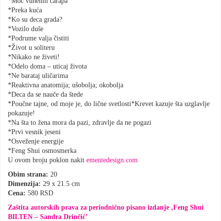
*Moć vunenih čarapa
*Preka kuća
*Ko su deca grada?
*Vozilo duše
*Podrume valja čistiti
*Život u soliteru
*Nikako ne živeti!
*Odelo doma – uticaj života
*Ne barataj uličarima
*Reaktivna anatomija; ušobolja; okobolja
*Deca da se nauče da štede
*Poučne tajne, od moje je, do lične svetlosti*Krevet kazuje šta uzglavlje
pokazuje!
*Na šta to žena mora da pazi, zdravlje da ne pogazi
*Prvi vesnik jeseni
*Osveženje energije
*Feng Shui osmosmerka
U ovom broju poklon nakit
ementedesign.com
Obim strana:
20
Dimenzija:
29 x 21.5 cm
Cena:
580 RSD
Zaštita autorskih prava za periodnično pisano izdanje ,Feng Shui
BILTEN – Sandra Drinčić’