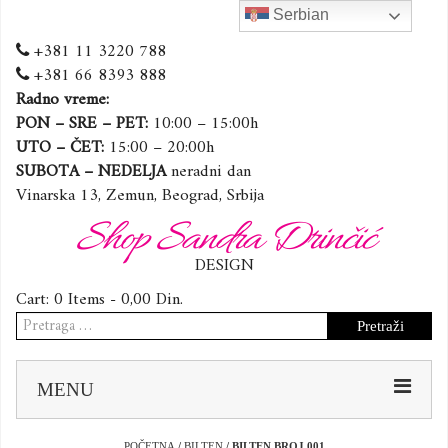
Serbian
+381 11 3220 788
+381 66 8393 888
Radno vreme:
PON – SRE – PET:
10:00 – 15:00h
UTO – ČET:
15:00 – 20:00h
SUBOTA – NEDELJA
neradni dan
Vinarska 13, Zemun, Beograd, Srbija
Shop Sandra Drinčić
DESIGN
Cart:
0 Items -
0,00
Din.
Pretraga
za:
Sk
MENU
to
co
POČETNA
/
BILTEN
/ BILTEN BROJ 001