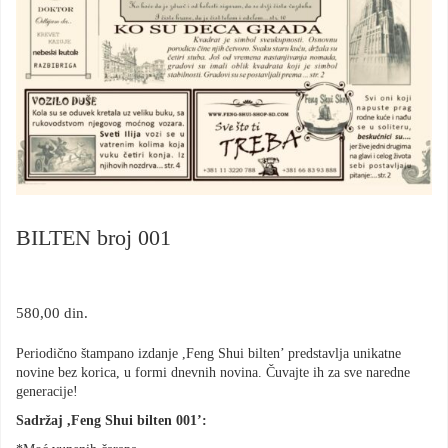
BILTEN broj 001
580,00
din.
Periodično štampano izdanje ,Feng Shui bilten’ predstavlja unikatne
novine bez korica, u formi dnevnih novina. Čuvajte ih za sve naredne
generacije!
Sadržaj ,Feng Shui bilten 001’: