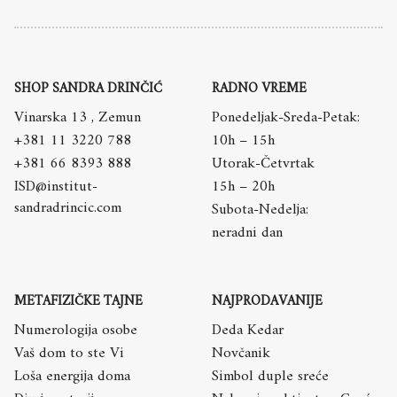
SHOP SANDRA DRINČIĆ
RADNO VREME
Vinarska 13 , Zemun
Ponedeljak-Sreda-Petak:
+381 11 3220 788
10h – 15h
+381 66 8393 888
Utorak-Četvrtak
ISD@institut-
15h – 20h
sandradrincic.com
Subota-Nedelja:
neradni dan
METAFIZIČKE TAJNE
NAJPRODAVANIJE
Numerologija osobe
Deda Kedar
Vaš dom to ste Vi
Novčanik
Loša energija doma
Simbol duple sreće