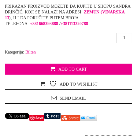
PRIKAZAN PROIZVOD MOŽETE DA KUPITE U SHOPU SANDRA
DRINČIĆ, KOJI SE NALAZI NA ADRESI:
ZEMUN (VINARSKA
13
)
, ILI DA PORUČITE PUTEM BROJA
TELEFONA:
+381668393888
/
+
381113220788
BILTEN
broj
001
Kategorija:
Bilten
količina
ADD TO CART
ADD TO WISHLIST
SEND EMAIL
Save