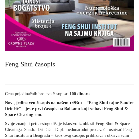
Feng Shui časopis
Cena pojedinačnih brojeva časopisa:
100 dinara
Novi, jedinstven časopis na našem tržištu – “Feng Shui tajne Sandre
Drinčić” – jeste prvi časopis na Balkanu koji se bavi Feng Shui &
Space Clearing–om.
Svoje znanje i petnaestogodišnje iskustvo iz oblasti Feng Shui & Space
Clearinga, Sandra Drinčić – Dipl. međunarodni predavač i osnivač Feng
Shui Instituta u Beogradu – kroz ovaj časopis približava i otkriva svim