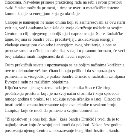
čitaocima. Navedene primere praktičnog rada na sebi i svom prostoru
svaki čitalac može da primeni, i time se uveri u metafizičke sisteme
komunikacije sa energijom koja ga okružuje.
Časopis je namenjen ne samo onima koji su zainteresovani za ovu staru
veštinu, već i osobama koje žele da svoje okruženje usklade sa svojim
životom u cilju njegovog poboljšanja i napredovanja. Stare Taoističke
tajne, kojima se Sandra bavi, predstavljaju usklađivanja energija,
vladanje energijom oko sebe i energijom svog okruženja, a one se
prenose samo sa učitelja na učenika; sada, i u pisanom formatu, će veći
broj čitalaca imati mogućnost da ih nauči i isproba.
Osim praktičnih saveta i upoznavanja sa najboljim načinima korišćenja
ove tradicionalne veštine, čitaoci imaju priliku i da se upoznaju sa
primerima iz višegodišnje prakse Sandre Drinčić u različitim zemljama
Evrope i radu na različitim objektima.
Ključna stvar njenog sistema rada jeste tehnika Space Clearing –
pročišćenja prostora, koju je na svoj način oformila i koju sprovodi
mnogo godina u praksi, te i edukuje svoje učenike o istoj. Čitaoci će
imati uvid u veoma interesantne tajne ove tehnike u svakom broju
časopisa, koje će moći da primene u svojim domovima.
“Blagosloven je onaj koji daje”, kaže Sandra Drinčić i tvrdi da je to
najbolja stvar koju će svojoj deci moći da pokloni. Nakon šest godina
poslovanja njenog Centra za obrazovanje Feng Shui Institut „Sandra