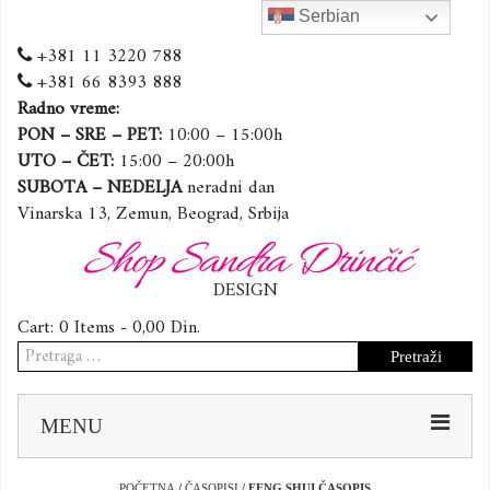
Serbian
+381 11 3220 788
+381 66 8393 888
Radno vreme:
PON – SRE – PET:
10:00 – 15:00h
UTO – ČET:
15:00 – 20:00h
SUBOTA – NEDELJA
neradni dan
Vinarska 13, Zemun, Beograd, Srbija
Shop Sandra Drinčić
DESIGN
Cart:
0 Items -
0,00
Din.
Pretraga
za:
Sk
MENU
to
co
POČETNA
/
ČASOPISI
/ FENG SHUI ČASOPIS