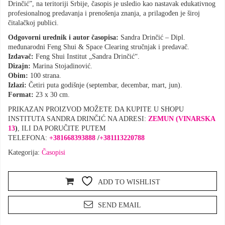
Drinčić”, na teritoriji Srbije, časopis je usledio kao nastavak edukativnog
profesionalnog predavanja i prenošenja znanja, a prilagođen je široj
čitalačkoj publici.
Odgovorni urednik i autor časopisa:
Sandra Drinčić – Dipl.
međunarodni Feng Shui & Space Clearing stručnjak i predavač.
Izdavač:
Feng Shui Institut „Sandra Drinčić“.
Dizajn:
Marina Stojadinović.
Obim:
100 strana.
Izlazi:
Četiri puta godišnje (septembar, decembar, mart, jun).
Format:
23 x 30 cm.
PRIKAZAN PROIZVOD MOŽETE DA KUPITE U SHOPU
INSTITUTA SANDRA DRINČIĆ NA ADRESI:
ZEMUN (VINARSKA
13
)
, ILI DA PORUČITE PUTEM
TELEFONA:
+381668393888
/
+381113220788
Kategorija:
Časopisi
ADD TO WISHLIST
SEND EMAIL