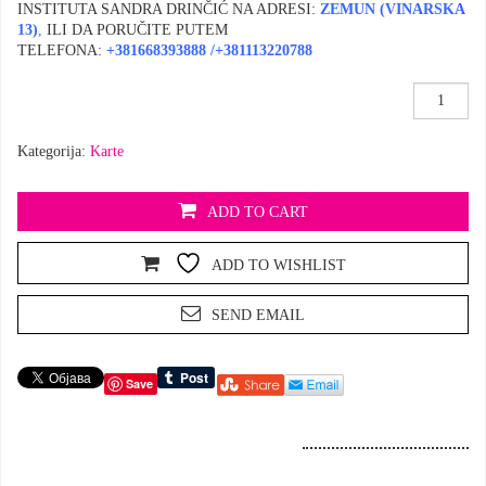
INSTITUTA SANDRA DRINČIĆ NA ADRESI:
ZEMUN (VINARSKA
13
)
,
ILI DA PORUČITE PUTEM
TELEFONA:
+381668393888
/
+381113220788
Feng
Shui
karte
Kategorija:
Karte
,Metafizika
novca’
količina
ADD TO CART
ADD TO WISHLIST
SEND EMAIL
Save