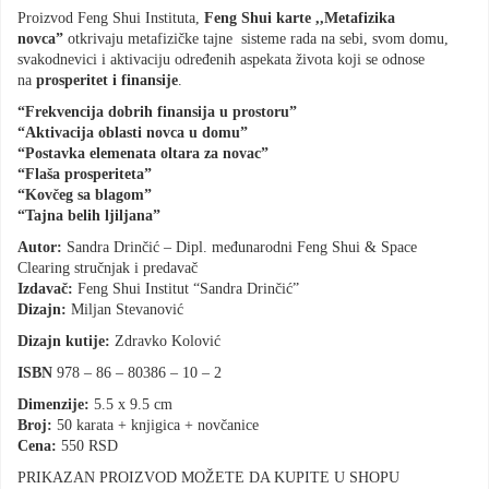
Proizvod Feng Shui Instituta,
Feng Shui karte ,,Metafizika
novca”
otkrivaju metafizičke tajne sisteme rada na sebi, svom domu,
svakodnevici i aktivaciju određenih aspekata života koji se odnose
na
prosperitet i finansije
.
“Frekvencija dobrih finansija u prostoru”
“Aktivacija oblasti novca u domu”
“Postavka elemenata oltara za novac”
“Flaša prosperiteta”
“Kov
č
eg sa blagom
”
“Tajna belih ljiljana”
Autor:
Sandra Drinčić – Dipl. međunarodni Feng Shui & Space
Clearing stručnjak i predavač
Izdava
č
:
Feng Shui Institut “Sandra Drinčić”
Dizajn:
Miljan Stevanović
Dizajn kutije:
Zdravko Kolović
ISBN
978 – 86 – 80386 – 10 – 2
Dimenzije:
5.5 x 9.5 cm
Broj:
50 karata + knjigica + novčanice
Cena:
550 RSD
PRIKAZAN PROIZVOD MOŽETE DA KUPITE U SHOPU