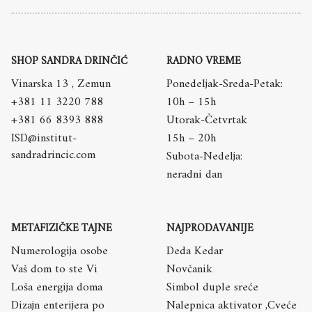
SHOP SANDRA DRINČIĆ
RADNO VREME
Vinarska 13 , Zemun
Ponedeljak-Sreda-Petak:
+381 11 3220 788
10h – 15h
+381 66 8393 888
Utorak-Četvrtak
ISD@institut-
15h – 20h
sandradrincic.com
Subota-Nedelja:
neradni dan
METAFIZIČKE TAJNE
NAJPRODAVANIJE
Numerologija osobe
Deda Kedar
Vaš dom to ste Vi
Novčanik
Loša energija doma
Simbol duple sreće
Dizajn enterijera po
Nalepnica aktivator ,Cveće