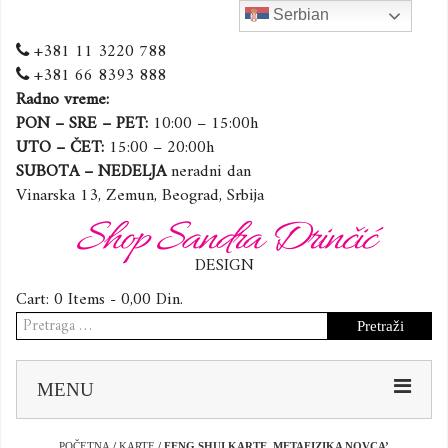
Serbian
+381 11 3220 788
+381 66 8393 888
Radno vreme:
PON – SRE – PET:
10:00 – 15:00h
UTO – ČET:
15:00 – 20:00h
SUBOTA – NEDELJA
neradni dan
Vinarska 13, Zemun, Beograd, Srbija
Shop Sandra Drinčić
DESIGN
Cart:
0 Items -
0,00
Din.
Pretraga
za:
Sk
MENU
to
co
POČETNA
/
KARTE
/ FENG SHUI KARTE ,METAFIZIKA NOVCA’