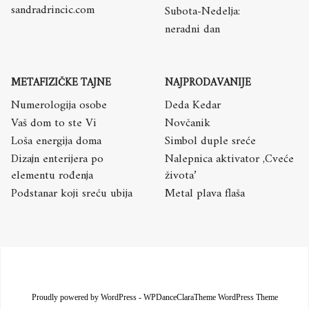
sandradrincic.com
Subota-Nedelja:
neradni dan
METAFIZIČKE TAJNE
NAJPRODAVANIJE
Numerologija osobe
Deda Kedar
Vaš dom to ste Vi
Novčanik
Loša energija doma
Simbol duple sreće
Dizajn enterijera po
Nalepnica aktivator ,Cveće
elementu rođenja
života’
Podstanar koji sreću ubija
Metal plava flaša
Proudly powered by WordPress
-
WPDanceClaraTheme WordPress Theme