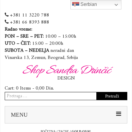
Serbian
+381 11 3220 788
+381 66 8393 888
Radno vreme:
PON – SRE – PET:
10:00 – 15:00h
UTO – ČET:
15:00 – 20:00h
SUBOTA – NEDELJA
neradni dan
Vinarska 13, Zemun, Beograd, Srbija
Shop Sandra Drinčić
DESIGN
Cart:
0 Items -
0,00
Din.
Pretraga
za:
Sk
MENU
to
co
POČETNA
/
TACNE
/ GOLD OVAL