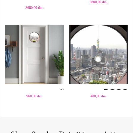
3600,00
din.
3600,00
din.
Dodaj u korpu
Dodaj u korpu
960,00
din.
480,00
din.