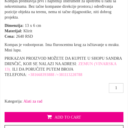
Kompas predstavlja prvi i najbitniji instrument za upotrebu u radu sa
nekretninama. Bez tačne kompasne direkcije prostora,i određivanja
pozicije objekta na terenu, nema ni tačne dijagnostike, niti dobrog
projekta.
Dimenzija:
13 x 6 cm
Materijal:
Klirit
Cena:
2640 RSD
Kompas je vodootporan. Ima fluroscentnu krug za isčitavanje u mraku.
Mini lupu.
PRIKAZAN PROIZVOD MOŽETE DA KUPITE U SHOPU SANDRA
DRINČIĆ, KOJI SE NALAZI NA ADRESI:
ZEMUN (VINARSKA
13
)
,
ILI DA PORUČITE PUTEM BROJA
TELEFONA:
+381668393888
/
+381113220788
Kompas
količina
Kategorija:
Alati za rad
ADD TO CART