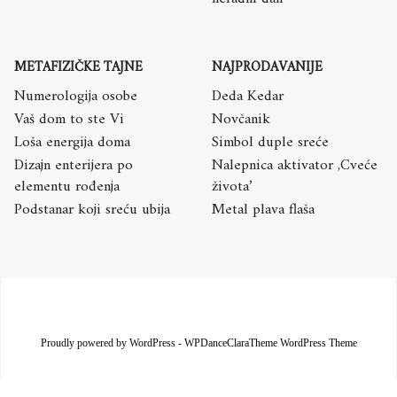
METAFIZIČKE TAJNE
NAJPRODAVANIJE
Numerologija osobe
Deda Kedar
Vaš dom to ste Vi
Novčanik
Loša energija doma
Simbol duple sreće
Dizajn enterijera po
Nalepnica aktivator ,Cveće
elementu rođenja
života’
Podstanar koji sreću ubija
Metal plava flaša
Proudly powered by WordPress
-
WPDanceClaraTheme WordPress Theme