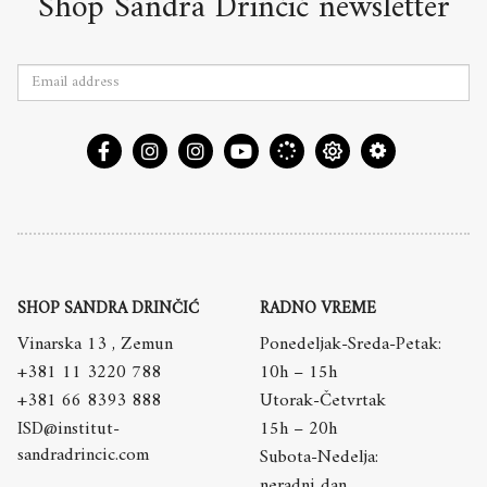
Shop Sandra Drinčić newsletter
SHOP SANDRA DRINČIĆ
RADNO VREME
Vinarska 13 , Zemun
Ponedeljak-Sreda-Petak:
+381 11 3220 788
10h – 15h
+381 66 8393 888
Utorak-Četvrtak
ISD@institut-
15h – 20h
sandradrincic.com
Subota-Nedelja:
neradni dan