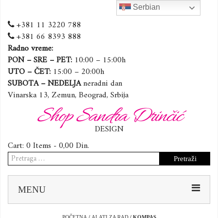
Serbian
+381 11 3220 788
+381 66 8393 888
Radno vreme:
PON – SRE – PET:
10:00 – 15:00h
UTO – ČET:
15:00 – 20:00h
SUBOTA – NEDELJA
neradni dan
Vinarska 13, Zemun, Beograd, Srbija
Shop Sandra Drinčić
DESIGN
Cart:
0 Items -
0,00
Din.
Pretraga
za:
Sk
MENU
to
co
POČETNA
/
ALATI ZA RAD
/ KOMPAS