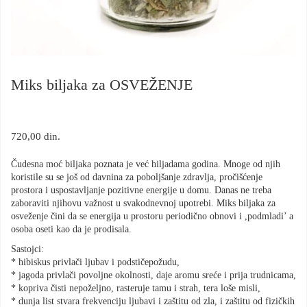
Miks biljaka za OSVEŽENJE
720,00
din.
Čudesna moć biljaka poznata je već hiljadama godina. Mnoge od njih
koristile su se još od davnina za poboljšanje zdravlja, pročišćenje
prostora i uspostavljanje pozitivne energije u domu. Danas ne treba
zaboraviti njihovu važnost u svakodnevnoj upotrebi. Miks biljaka za
osveženje čini da se energija u prostoru periodično obnovi i ,podmladi’ a
osoba oseti kao da je prodisala.
Sastojci:
* hibiskus privlači ljubav i podstičepožudu,
* jagoda privlači povoljne okolnosti, daje aromu sreće i prija trudnicama,
* kopriva čisti nepoželjno, rasteruje tamu i strah, tera loše misli,
* dunja list stvara frekvenciju ljubavi i zaštitu od zla, i zaštitu od fizičkih