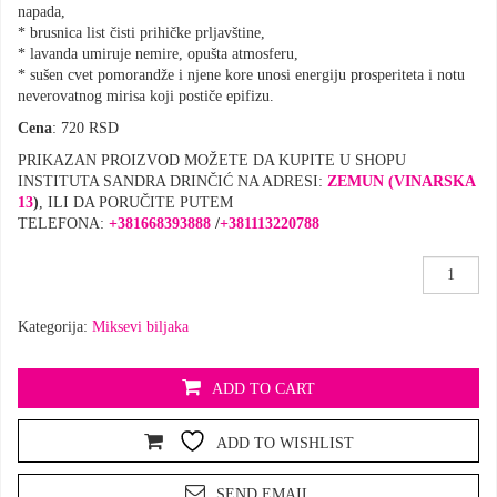
napada,
* brusnica list čisti prihičke prljavštine,
* lavanda umiruje nemire, opušta atmosferu,
* sušen cvet pomorandže i njene kore unosi energiju prosperiteta i notu
neverovatnog mirisa koji postiče epifizu.
Cena
: 720 RSD
PRIKAZAN PROIZVOD MOŽETE DA KUPITE U SHOPU
INSTITUTA SANDRA DRINČIĆ NA ADRESI:
ZEMUN (VINARSKA
13
)
, ILI DA PORUČITE PUTEM
TELEFONA:
+381668393888
/
+381113220788
Miks
biljaka
za
Kategorija:
Miksevi biljaka
OSVEŽEN
količina
ADD TO CART
ADD TO WISHLIST
SEND EMAIL