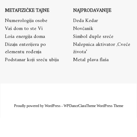
METAFIZIČKE TAJNE
NAJPRODAVANIJE
Numerologija osobe
Deda Kedar
Vaš dom to ste Vi
Novčanik
Loša energija doma
Simbol duple sreće
Dizajn enterijera po
Nalepnica aktivator ,Cveće
elementu rođenja
života’
Podstanar koji sreću ubija
Metal plava flaša
Proudly powered by WordPress
-
WPDanceClaraTheme WordPress Theme