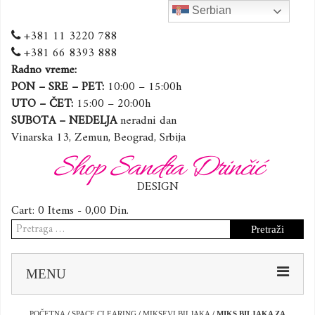
Serbian
+381 11 3220 788
+381 66 8393 888
Radno vreme:
PON – SRE – PET:
10:00 – 15:00h
UTO – ČET:
15:00 – 20:00h
SUBOTA – NEDELJA
neradni dan
Vinarska 13, Zemun, Beograd, Srbija
Shop Sandra Drinčić
DESIGN
Cart:
0 Items -
0,00
Din.
Pretraga
za:
Sk
MENU
to
co
POČETNA
/
SPACE CLEARING
/
MIKSEVI BILJAKA
/ MIKS BILJAKA ZA