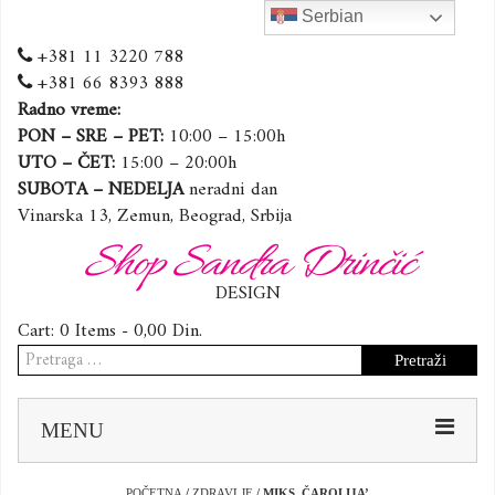
Serbian
+381 11 3220 788
+381 66 8393 888
Radno vreme:
PON – SRE – PET:
10:00 – 15:00h
UTO – ČET:
15:00 – 20:00h
SUBOTA – NEDELJA
neradni dan
Vinarska 13, Zemun, Beograd, Srbija
Shop Sandra Drinčić
DESIGN
Cart:
0 Items -
0,00
Din.
Pretraga
za:
Sk
MENU
to
co
POČETNA
/
ZDRAVLJE
/ MIKS ,ČAROLIJA’