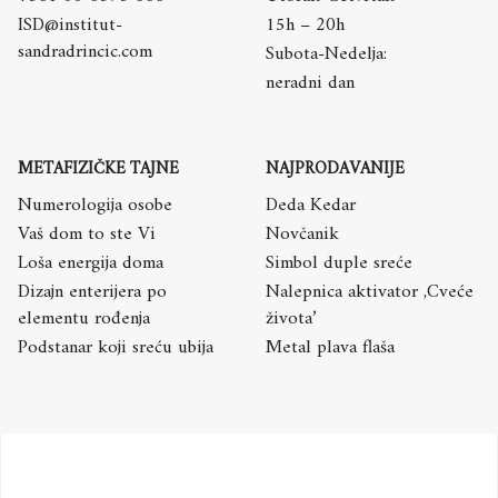
ISD@institut-
15h – 20h
sandradrincic.com
Subota-Nedelja:
neradni dan
METAFIZIČKE TAJNE
NAJPRODAVANIJE
Numerologija osobe
Deda Kedar
Vaš dom to ste Vi
Novčanik
Loša energija doma
Simbol duple sreće
Dizajn enterijera po
Nalepnica aktivator ,Cveće
elementu rođenja
života’
Podstanar koji sreću ubija
Metal plava flaša