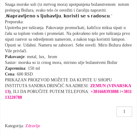
Snaga morske soli (iz mrtvog mora) upotpunjena božanstvenom notom
prelepog Božura, svako telo će osvežiti i čaroliju napraviti.
,𝗡𝗮𝗽𝗿𝗮𝘃𝗹𝗷𝗲𝗻𝗼 𝘀 𝗹𝗷𝘂𝗯𝗮𝘃𝗹𝗷𝘂, 𝗸𝗼𝗿𝗶𝘀𝘁𝗶 𝘀𝗲 𝘀 𝗿𝗮𝗱𝗼𝘀𝗰𝘂.’
Preporuka:
Upotreba pre tuširanja. Pakovanje promućkati, kašičicu miksa sipati u
čašu sa toplom vodom i promeśati. Na pokvašeno telo pre tuširanja prvo
sipati rastvor sa odredjenom namerom, a nakon toga koristiti šampon.
Opusti se. Udahni. Nameru ne zaboravi. Sebe osveži. Miris Božura dobre
Vile privlači.
Pakovanje
: metal, lux, hrom
Sastav: morska so iz crnog mora, mirisno ulje božanstveni Božur
Zapremina
: 150 ml
Cena
: 600 RSD
PRIKAZAN PROIZVOD MOŽETE DA KUPITE U SHOPU
INSTITUTA SANDRA DRINČIĆ NA ADRESI:
ZEMUN (VINARSKA
13
)
, ILI DA PORUČITE PUTEM TELEFONA:
+381668393888
/
+3811
13220788
Miks
,Čarolija’
količina
Kategorija:
Zdravlje