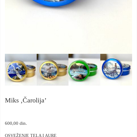
Miks ,Čarolija’
600,00
din.
OSVEŽENJE TELA I AURE