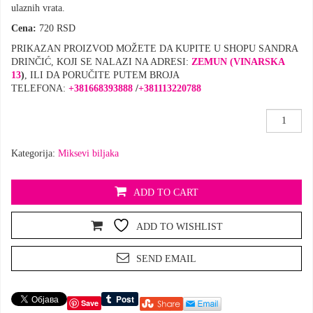
ulaznih vrata.
Cena:
720 RSD
PRIKAZAN PROIZVOD MOŽETE DA KUPITE U SHOPU SANDRA
DRINČIĆ, KOJI SE NALAZI NA ADRESI:
ZEMUN (VINARSKA
13
)
, ILI DA PORUČITE PUTEM BROJA
TELEFONA:
+381668393888
/
+381113220788
Miks
,Oteraj
zlo'
Kategorija:
Miksevi biljaka
količina
ADD TO CART
ADD TO WISHLIST
SEND EMAIL
Save