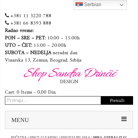
Serbian
+381 11 3220 788
+381 66 8393 888
Radno vreme:
PON – SRE – PET:
10:00 – 15:00h
UTO – ČET:
15:00 – 20:00h
SUBOTA – NEDELJA
neradni dan
Vinarska 13, Zemun, Beograd, Srbija
Shop Sandra Drinčić
DESIGN
Cart:
0 Items -
0,00
Din.
Pretraga
za:
Sk
MENU
to
co
POČETNA
/
SPACE CLEARING
/
MIKSEVI BILJAKA
/ MIKS ,OTERAJ ZLO’