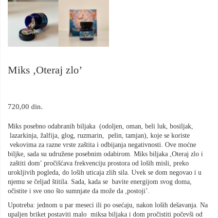
Miks ,Oteraj zlo’
720,00
din.
Miks posebno odabranih biljaka (odoljen, oman, beli luk, bosiljak,
lazarkinja, žalfija, glog, ruzmarin, pelin, tamjan), koje se koriste
vekovima za razne vrste zaštita i odbijanja negativnosti. Ove moćne
biljke, sada su udružene posebnim odabirom. Miks biljaka ,Oteraj zlo i
zaštiti dom’ pročišćava frekvenciju prostora od loših misli, preko
urokljivih pogleda, do loših uticaja zlih sila. Uvek se dom negovao i u
njemu se čeljad štitila. Sada, kada se bavite energijom svog doma,
očistite i sve ono što sumnjate da može da ,postoji’.
Upotreba: jednom u par meseci ili po osećaju, nakon loših dešavanja. Na
upaljen briket postaviti malo miksa biljaka i dom pročistiti počevši od