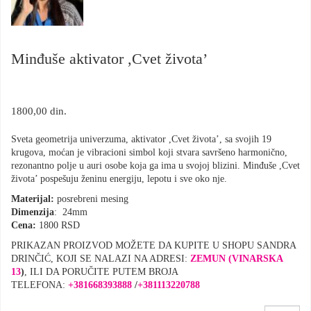
Minđuše aktivator ,Cvet života’
1800,00
din.
Sveta geometrija univerzuma, aktivator ,Cvet života’, sa svojih 19
krugova, moćan je vibracioni simbol koji stvara savršeno harmonično,
rezonantno polje u auri osobe koja ga ima u svojoj blizini. Minđuše ,Cvet
života’ pospešuju ženinu energiju, lepotu i sve oko nje.
Materijal:
posrebreni mesing
Dimenzija
: 24mm
Cena:
1800 RSD
PRIKAZAN PROIZVOD MOŽETE DA KUPITE U SHOPU SANDRA
DRINČIĆ, KOJI SE NALAZI NA ADRESI:
ZEMUN (VINARSKA
13
)
, ILI DA PORUČITE PUTEM BROJA
TELEFONA:
+381668393888
/
+
381113220788