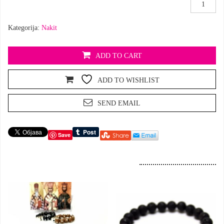
Minđuše
aktivator
,Cvet
Kategorija:
Nakit
života’
količina
ADD TO CART
ADD TO WISHLIST
SEND EMAIL
Save