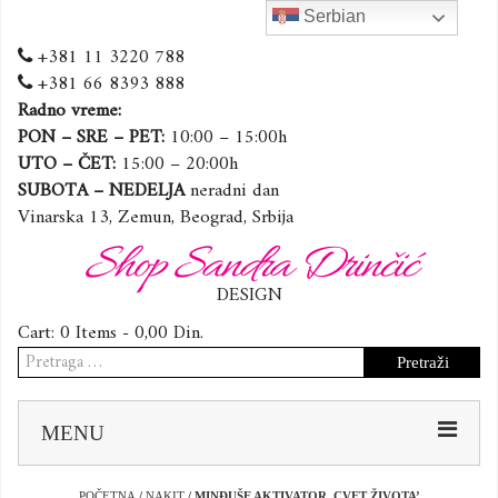
Serbian
+381 11 3220 788
+381 66 8393 888
Radno vreme:
PON – SRE – PET:
10:00 – 15:00h
UTO – ČET:
15:00 – 20:00h
SUBOTA – NEDELJA
neradni dan
Vinarska 13, Zemun, Beograd, Srbija
Shop Sandra Drinčić
DESIGN
Cart:
0 Items -
0,00
Din.
Pretraga
za:
Sk
MENU
to
co
POČETNA
/
NAKIT
/ MINĐUŠE AKTIVATOR ,CVET ŽIVOTA’