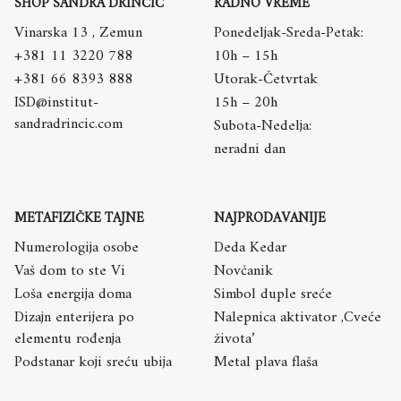
SHOP SANDRA DRINČIĆ
RADNO VREME
Vinarska 13 , Zemun
Ponedeljak-Sreda-Petak:
+381 11 3220 788
10h – 15h
+381 66 8393 888
Utorak-Četvrtak
ISD@institut-
15h – 20h
sandradrincic.com
Subota-Nedelja:
neradni dan
METAFIZIČKE TAJNE
NAJPRODAVANIJE
Numerologija osobe
Deda Kedar
Vaš dom to ste Vi
Novčanik
Loša energija doma
Simbol duple sreće
Dizajn enterijera po
Nalepnica aktivator ,Cveće
elementu rođenja
života’
Podstanar koji sreću ubija
Metal plava flaša