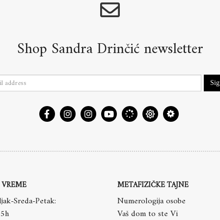
Shop Sandra Drinčić newsletter
Si
 VREME
METAFIZIČKE TAJNE
jak-Sreda-Petak:
Numerologija osobe
15h
Vaš dom to ste Vi