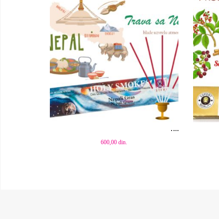
Dodaj u korpu
Dod
600,00
din.