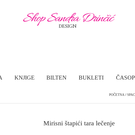
Shop Sandra Drinčić
DESIGN
A
KNJIGE
BILTEN
BUKLETI
ČASOP
POČETNA
/
SPA
Mirisni štapići tara lečenje