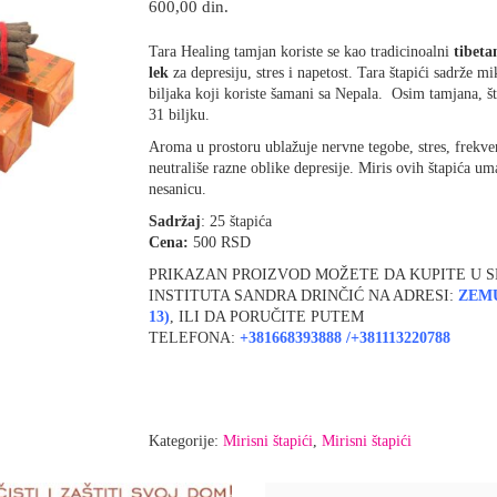
600,00
din.
Tara Healing tamjan koriste se kao tradicinoalni
tibeta
lek
za depresiju, stres i napetost. Tara štapići sadrže mi
biljaka koji koriste šamani sa Nepala. Osim tamjana, št
31 biljku.
Aroma u prostoru ublažuje nervne tegobe, stres, frekven
neutrališe razne oblike depresije. Miris ovih štapića um
nesanicu.
Sadržaj
: 25 štapića
Cena:
500 RSD
PRIKAZAN PROIZVOD MOŽETE DA KUPITE U 
INSTITUTA SANDRA DRINČIĆ NA ADRESI:
ZEM
13
)
, ILI DA PORUČITE PUTEM
TELEFONA:
+381668393888
/
+381113220788
Kategorije:
Mirisni štapići
,
Mirisni štapići