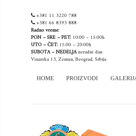
+381 11 3220 788
+381 66 8393 888
Radno vreme:
PON – SRE – PET:
10:00 – 15:00h
UTO – ČET:
15:00 – 20:00h
SUBOTA – NEDELJA
neradni dan
Vinarska 13, Zemun, Beograd, Srbija
Skip
HOME
PROIZVODI
GALERIJ
to
content