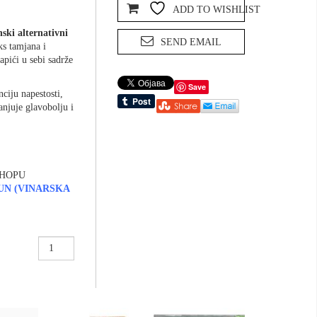
ADD TO WISHLIST
nski alternativni
SEND EMAIL
ks tamjana i
apići u sebi sadrže
Save
ciju napestosti,
anjuje glavobolju i
SHOPU
UN (VINARSKA
Mirisni
štapići
tara
lečenje
količina