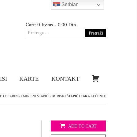
Serbian
Cart:
0 Items -
0,00
Din.
Pretraga
za:
KUPI!
ISI
KARTE
KONTAKT
CE CLEARING
/
MIRISNI ŠTAPIĆI
/ MIRISNI ŠTAPIĆI TARA LEČENJE
ADD TO CART