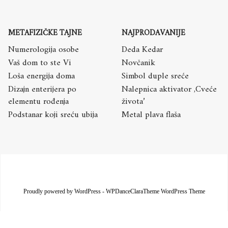
METAFIZIČKE TAJNE
NAJPRODAVANIJE
Numerologija osobe
Deda Kedar
Vaš dom to ste Vi
Novčanik
Loša energija doma
Simbol duple sreće
Dizajn enterijera po
Nalepnica aktivator ,Cveće
elementu rođenja
života’
Podstanar koji sreću ubija
Metal plava flaša
Proudly powered by WordPress
-
WPDanceClaraTheme WordPress Theme