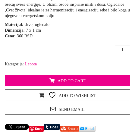
osećaj sveže energije. U blizini osobe inspiriše misli i dušu. Ogledalce
,Cvet života’ idealno je za harmonizaciju i energizaciju sebe i bilo koga u
njegovom energetskom polju.
Materijal:
drvo, ogledalo
Dimenzija
: 7 x 1 cm
Cena:
360 RSD
Ogledalce
aktivator
količina
Kategorija:
Lepota
ADD TO CART
ADD TO WISHLIST
SEND EMAIL
Save