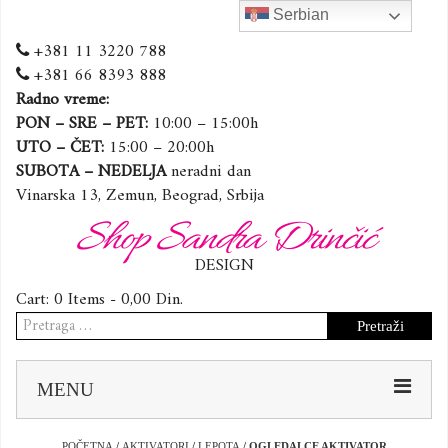
Serbian
+381 11 3220 788
+381 66 8393 888
Radno vreme:
PON – SRE – PET:
10:00 – 15:00h
UTO – ČET:
15:00 – 20:00h
SUBOTA – NEDELJA
neradni dan
Vinarska 13, Zemun, Beograd, Srbija
Shop Sandra Drinčić
DESIGN
Cart:
0 Items -
0,00
Din.
Pretraga
za:
Sk
MENU
to
co
POČETNA
/
AKTIVATORI
/
LEPOTA
/ OGLEDALCE AKTIVATOR