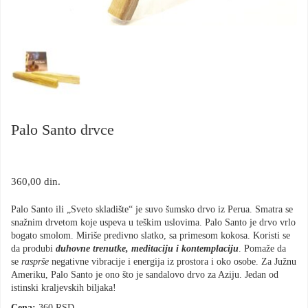
Palo Santo drvce
360,00
din.
Palo Santo ili „Sveto skladište“ je suvo šumsko drvo iz Perua. Smatra se
snažnim drvetom koje uspeva u teškim uslovima. Palo Santo je drvo vrlo
bogato smolom. Miriše predivno slatko, sa primesom kokosa. Koristi se
da produbi
duhovne trenutke, meditaciju i kontemplaciju
. Pomaže da
se
rasprše
negativne vibracije i energija iz prostora i oko osobe. Za Južnu
Ameriku, Palo Santo je ono što je sandalovo drvo za Aziju. Jedan od
istinski kraljevskih biljaka!
Cena:
360 RSD