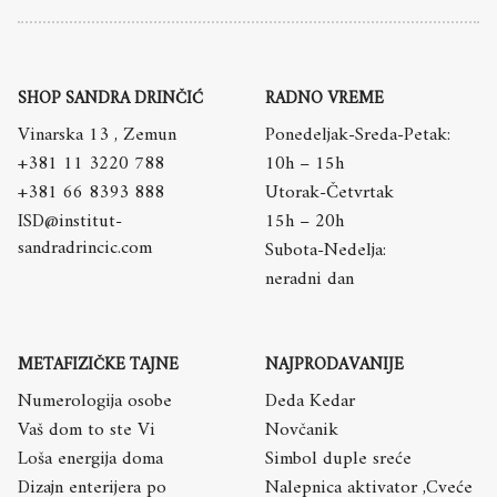
SHOP SANDRA DRINČIĆ
RADNO VREME
Vinarska 13 , Zemun
Ponedeljak-Sreda-Petak:
+381 11 3220 788
10h – 15h
+381 66 8393 888
Utorak-Četvrtak
ISD@institut-
15h – 20h
sandradrincic.com
Subota-Nedelja:
neradni dan
METAFIZIČKE TAJNE
NAJPRODAVANIJE
Numerologija osobe
Deda Kedar
Vaš dom to ste Vi
Novčanik
Loša energija doma
Simbol duple sreće
Dizajn enterijera po
Nalepnica aktivator ,Cveće