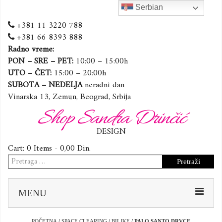
Serbian
+381 11 3220 788
+381 66 8393 888
Radno vreme:
PON – SRE – PET:
10:00 – 15:00h
UTO – ČET:
15:00 – 20:00h
SUBOTA – NEDELJA
neradni dan
Vinarska 13, Zemun, Beograd, Srbija
Shop Sandra Drinčić
DESIGN
Cart:
0 Items -
0,00
Din.
Pretraga
za:
Sk
MENU
to
co
POČETNA
/
SPACE CLEARING
/
BILJKE
/ PALO SANTO DRVCE