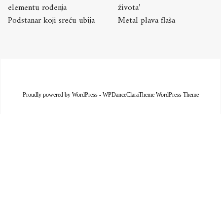
elementu rođenja
života’
Podstanar koji sreću ubija
Metal plava flaša
Proudly powered by WordPress
-
WPDanceClaraTheme WordPress Theme