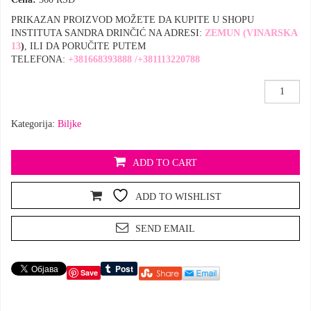
PRIKAZAN PROIZVOD MOŽETE DA KUPITE U SHOPU
INSTITUTA SANDRA DRINČIĆ NA ADRESI:
ZEMUN (VINARSKA
13
)
, ILI DA PORUČITE PUTEM
TELEFONA:
+381668393888
/
+381113220788
Palo
Santo
drvce
Kategorija:
Biljke
količina
ADD TO CART
ADD TO WISHLIST
SEND EMAIL
Save