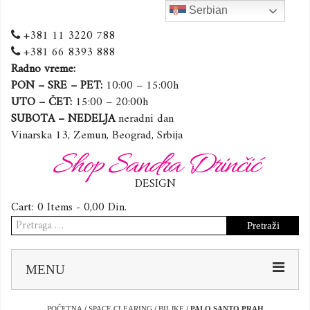
Serbian
+381 11 3220 788
+381 66 8393 888
Radno vreme:
PON – SRE – PET:
10:00 – 15:00h
UTO – ČET:
15:00 – 20:00h
SUBOTA – NEDELJA
neradni dan
Vinarska 13, Zemun, Beograd, Srbija
Shop Sandra Drinčić
DESIGN
Cart:
0 Items -
0,00
Din.
Pretraga
za:
Sk
MENU
to
co
POČETNA
/
SPACE CLEARING
/
BILJKE
/ PALO SANTO PRAH