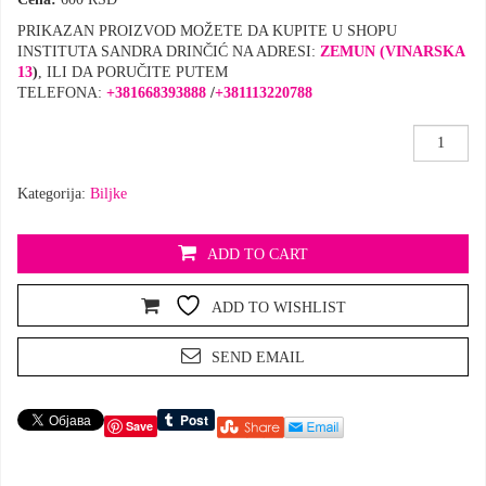
PRIKAZAN PROIZVOD MOŽETE DA KUPITE U SHOPU
INSTITUTA SANDRA DRINČIĆ NA ADRESI:
ZEMUN (VINARSKA
13
)
, ILI DA PORUČITE PUTEM
TELEFONA:
+381668393888
/
+381113220788
Palo
Santo
prah
Kategorija:
Biljke
količina
ADD TO CART
ADD TO WISHLIST
SEND EMAIL
Save