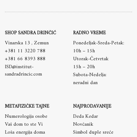
SHOP SANDRA DRINČIĆ
RADNO VREME
Vinarska 13 , Zemun
Ponedeljak-Sreda-Petak:
+381 11 3220 788
10h – 15h
+381 66 8393 888
Utorak-Četvrtak
ISD@institut-
15h – 20h
sandradrincic.com
Subota-Nedelja:
neradni dan
METAFIZIČKE TAJNE
NAJPRODAVANIJE
Numerologija osobe
Deda Kedar
Vaš dom to ste Vi
Novčanik
Loša energija doma
Simbol duple sreće