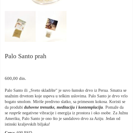
Palo Santo prah
600,00
din.
Palo Santo ili „Sveto skladište“ je suvo šumsko drvo iz Perua. Smatra se
snažnim drvetom koje uspeva u teškim uslovima. Palo Santo je drvo vrlo
bogato smolom. Miriše predivno slatko, sa primesom kokosa. Koristi se
da produbi
duhovne trenutke, meditaciju i kontemplaciju
. Pomaže da
se
rasprše
negativne vibracije i energija iz prostora i oko osobe. Za Južnu
Ameriku, Palo Santo je ono što je sandalovo drvo za Aziju. Jedan od
istinski kraljevskih biljaka!
Cena:
600 RSD