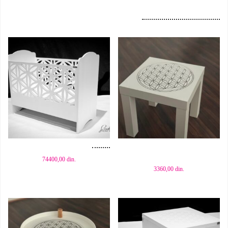
Dodaj u korpu
Dodaj u korpu
74400,00
din.
3360,00
din.