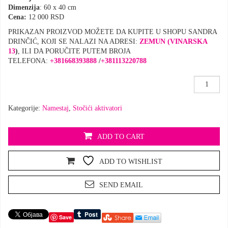
Dimenzija
: 60 x 40 cm
Cena:
12 000 RSD
PRIKAZAN PROIZVOD MOŽETE DA KUPITE U SHOPU SANDRA
DRINČIĆ, KOJI SE NALAZI NA ADRESI:
ZEMUN (VINARSKA
13
)
, ILI DA PORUČITE PUTEM BROJA
TELEFONA:
+381668393888
/
+
381113220788
Pametni
stočić
aktivator
Kategorije:
Namestaj
,
Stočići aktivatori
količina
ADD TO CART
ADD TO WISHLIST
SEND EMAIL
Save