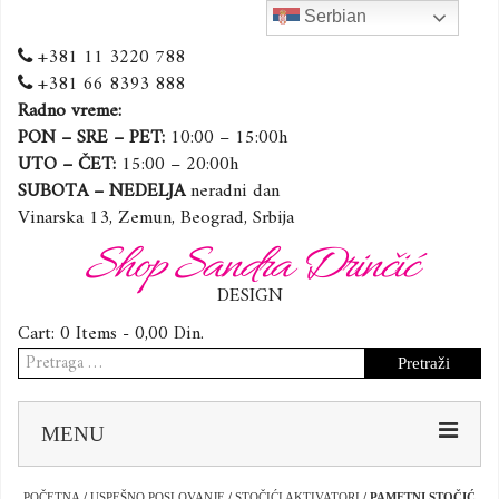
Serbian
+381 11 3220 788
+381 66 8393 888
Radno vreme:
PON – SRE – PET:
10:00 – 15:00h
UTO – ČET:
15:00 – 20:00h
SUBOTA – NEDELJA
neradni dan
Vinarska 13, Zemun, Beograd, Srbija
Shop Sandra Drinčić
DESIGN
Cart:
0 Items -
0,00
Din.
Pretraga
za:
Sk
MENU
to
co
POČETNA
/
USPEŠNO POSLOVANJE
/
STOČIĆI AKTIVATORI
/ PAMETNI STOČIĆ