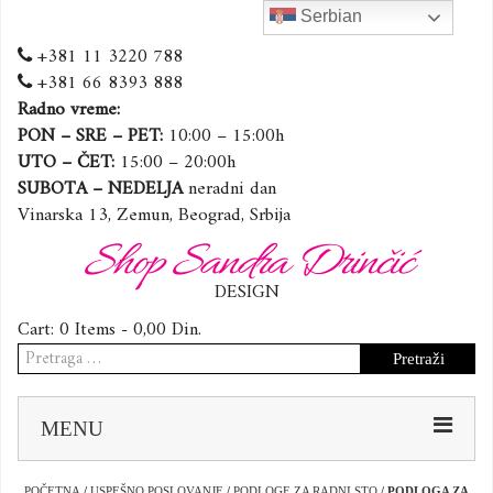
Serbian
+381 11 3220 788
+381 66 8393 888
Radno vreme:
PON – SRE – PET:
10:00 – 15:00h
UTO – ČET:
15:00 – 20:00h
SUBOTA – NEDELJA
neradni dan
Vinarska 13, Zemun, Beograd, Srbija
Shop Sandra Drinčić
DESIGN
Cart:
0 Items -
0,00
Din.
Pretraga
za:
Sk
MENU
to
co
POČETNA
/
USPEŠNO POSLOVANJE
/
PODLOGE ZA RADNI STO
/ PODLOGA ZA