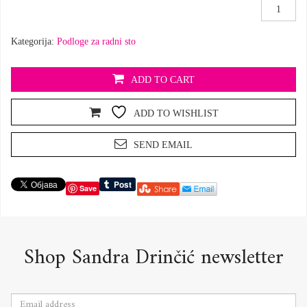
Podloga
za
radni
Kategorija:
Podloge za radni sto
sto
količina
ADD TO CART
ADD TO WISHLIST
SEND EMAIL
Save
Shop Sandra Drinčić newsletter