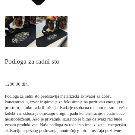
Podloga za radni sto
1200,00
din.
Podloga za radni sto predstavlja metafizički aktivator za dobru
koncentraciju, izvor inspiracije za fokusiranje na pozitivnu energiju u
prostoru, u toku rada ili učenja. Kada je osoba na radnom mestu u većem
kolektivu, sklona je ometanju drugih, padu koncentracije, i često bude
neraspoloženju. Ako je privatnik, izuzetno je bitno da svaki rad bude
veoam produktivan. Naša podloga za radni sto ima izuzetnu energetsku
aktivaciju uspešnog poslovanja, unutrašnjeg mira i osećaja pozitivne