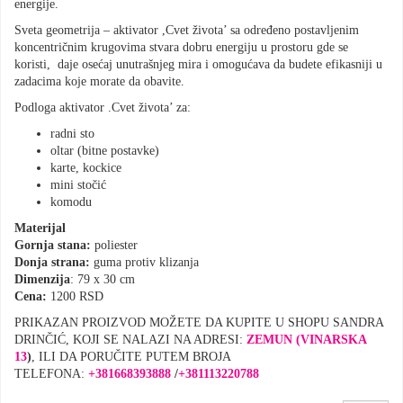
energije.
Sveta geometrija – aktivator ,Cvet života’ sa određeno postavljenim
koncentričnim krugovima stvara dobru energiju u prostoru gde se
koristi, daje osećaj unutrašnjeg mira i omogućava da budete efikasniji u
zadacima koje morate da obavite.
Podloga aktivator .Cvet života’ za:
radni sto
oltar (bitne postavke)
karte, kockice
mini stočić
komodu
Materijal
Gornja stana:
poliester
Donja strana:
guma protiv klizanja
Dimenzija
: 79 x 30 cm
Cena:
1200 RSD
PRIKAZAN PROIZVOD MOŽETE DA KUPITE U SHOPU SANDRA
DRINČIĆ, KOJI SE NALAZI NA ADRESI:
ZEMUN (VINARSKA
13
)
, ILI DA PORUČITE PUTEM BROJA
TELEFONA:
+381668393888
/
+
381113220788