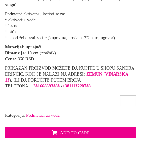
snagu).
Podmetač aktivator., koristi se za:
* aktivaciju vode
* hrane
* pića
* ispod želje realizacije (kupovina, prodaja, 3D auto, ugovor)
Materijal:
upijajući
Dimenzija:
10 cm (prečnik)
Cena:
360 RSD
PRIKAZAN PROIZVOD MOŽETE DA KUPITE U SHOPU SANDRA
DRINČIĆ, KOJI SE NALAZI NA ADRESI:
ZEMUN (VINARSKA
13
)
, ILI DA PORUČITE PUTEM BROJA
TELEFONA:
+381668393888
/
+
381113220788
Podmetač
aktivator
,Duga’
Kategorija:
Podmetači za vodu
količina
ADD TO CART