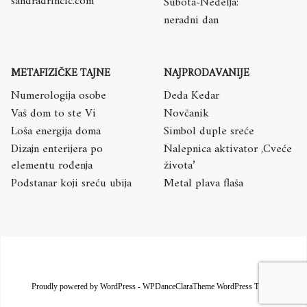
sandradrincic.com
Subota-Nedelja:
neradni dan
METAFIZIČKE TAJNE
NAJPRODAVANIJE
Numerologija osobe
Deda Kedar
Vaš dom to ste Vi
Novčanik
Loša energija doma
Simbol duple sreće
Dizajn enterijera po
Nalepnica aktivator ,Cveće
elementu rođenja
života’
Podstanar koji sreću ubija
Metal plava flaša
Proudly powered by WordPress
-
WPDanceClaraTheme WordPress Theme