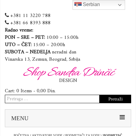
Serbian
+381 11 3220 788
+381 66 8393 888
Radno vreme:
PON – SRE – PET:
10:00 – 15:00h
UTO – ČET:
15:00 – 20:00h
SUBOTA – NEDELJA
neradni dan
Vinarska 13, Zemun, Beograd, Srbija
Shop Sandra Drinčić
DESIGN
Cart:
0 Items -
0,00
Din.
Pretraga
za:
Sk
MENU
to
co
POČETNA
/
AKTIVATORI VODE
/
PODMETAČI ZA VODU
/ PODMETAČ