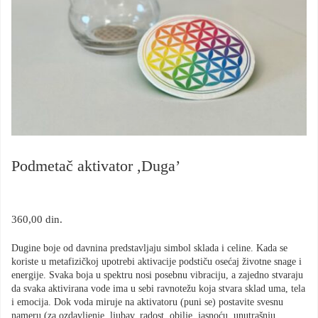
Podmetač aktivator ,Duga’
360,00
din.
Dugine boje od davnina predstavljaju simbol sklada i celine. Kada se
koriste u metafizičkoj upotrebi aktivacije podstiču osećaj životne snage i
energije. Svaka boja u spektru nosi posebnu vibraciju, a zajedno stvaraju
da svaka aktivirana vode ima u sebi ravnotežu koja stvara sklad uma, tela
i emocija. Dok voda miruje na aktivatoru (puni se) postavite svesnu
nameru (za ozdavljenje, ljubav, radost, obilje, jasnoću, unutrašnju