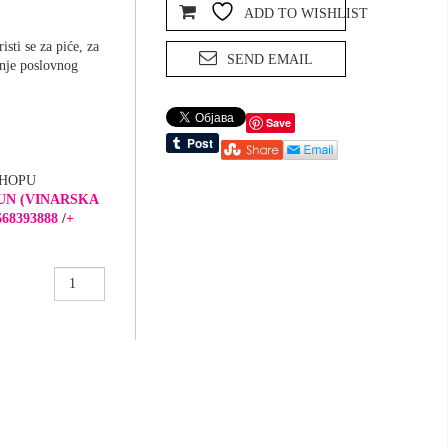
ADD TO WISHLIST
sti se za piće, za
SEND EMAIL
anje poslovnog
Save
SHOPU
UN (VINARSKA
668393888
/
+
Podmetač
za
vodu
,500
eura’
količina