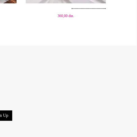
360,00
din.
gn Up