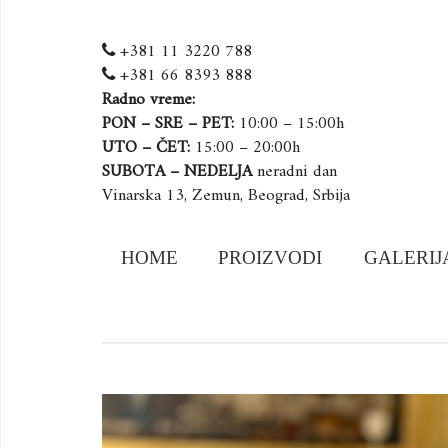
+381 11 3220 788
+381 66 8393 888
Radno vreme:
PON – SRE – PET:
10:00 – 15:00h
UTO – ČET:
15:00 – 20:00h
SUBOTA – NEDELJA
neradni dan
Vinarska 13, Zemun, Beograd, Srbija
Skip
HOME
PROIZVODI
GALERIJ
to
content