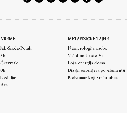
 VREME
METAFIZIČKE TAJNE
jak-Sreda-Petak:
Numerologija osobe
15h
Vaš dom to ste Vi
-Četvrtak
Loša energija doma
20h
Dizajn enterijera po elementu
Nedelja:
Podstanar koji sreću ubija
 dan