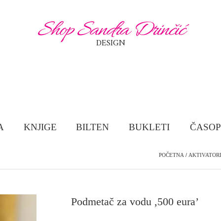
Shop Sandra Drinčić
DESIGN
A
KNJIGE
BILTEN
BUKLETI
ČASOP
POČETNA
/
AKTIVATOR
Podmetač za vodu ,500 eura’