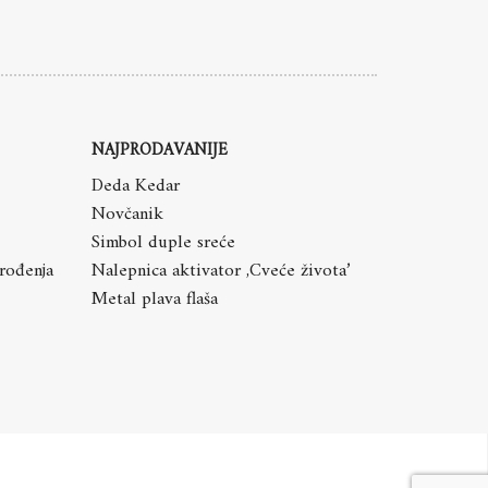
NAJPRODAVANIJE
Deda Kedar
Novčanik
Simbol duple sreće
 rođenja
Nalepnica aktivator ,Cveće života’
Metal plava flaša