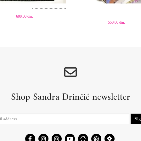
600,00
din.
550,00
din.
Shop Sandra Drinčić newsletter
Si