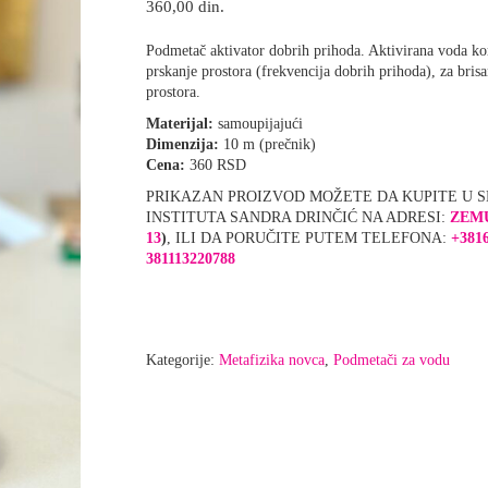
360,00
din.
Podmetač aktivator dobrih prihoda. Aktivirana voda kori
prskanje prostora (frekvencija dobrih prihoda), za bris
prostora.
Materijal:
samoupijajući
Dimenzija:
10 m (prečnik)
Cena:
360 RSD
PRIKAZAN PROIZVOD MOŽETE DA KUPITE U 
INSTITUTA SANDRA DRINČIĆ NA ADRESI:
ZEM
13
)
, ILI DA PORUČITE PUTEM TELEFONA:
+381
381113220788
Kategorije:
Metafizika novca
,
Podmetači za vodu