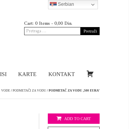
Serbian
Cart:
0 Items -
0,00
Din.
Pretraga
za:
KUPI!
ISI
KARTE
KONTAKT
I VODE
/
PODMETAČI ZA VODU
/ PODMETAČ ZA VODU ,500 EURA’
ADD TO CART