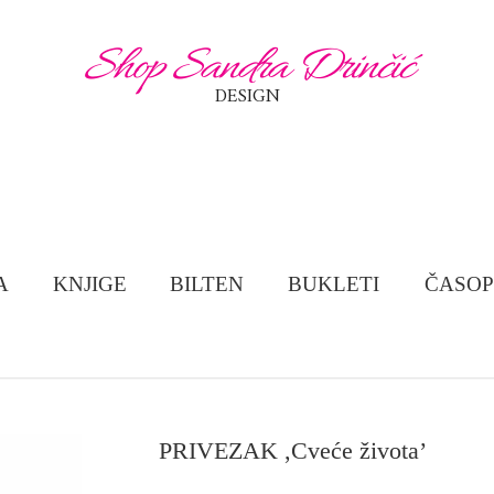
Shop Sandra Drinčić
DESIGN
A
KNJIGE
BILTEN
BUKLETI
ČASOP
PRIVEZAK ,Cveće života’