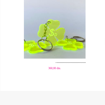
Dodaj u korpu
Dod
360,00
din.