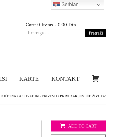
Serbian
Cart:
0 Items -
0,00
Din.
Pretraga
za:
KUPI!
ISI
KARTE
KONTAKT
POČETNA
/
AKTIVATORI
/
PRIVESCI
/ PRIVEZAK ,CVEĆE ŽIVOTA’
ADD TO CART