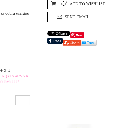
ADD TO WISHLIST
 za dobru energiju
SEND EMAIL
Save
SHOPU
UN (VINARSKA
68393888 /
PRIVEZAK
,Cveće
života’
količina