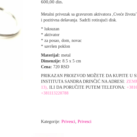
600,00
din.
Metalni privezak sa gravurom aktivatora ,Cveće života’
i pozitivna dešavanja. Sadrži rotirajući disk.
* luksuzan
* aktivator
* za posao, dom, novac
* savršen poklon
Materijal:
metal
Dimenzije:
8.5 x 5 cm
Cena:
720 RSD
PRIKAZAN PROIZVOD MOŽETE DA KUPITE U 
INSTITUTA SANDRA DRINČIĆ NA ADRESI:
ZEM
13),
ILI DA PORUČITE PUTEM TELEFONA:
+3816
+381113220788
Kategorije:
Privesci
,
Privesci