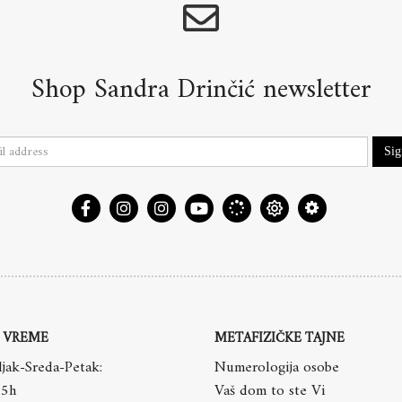
Shop Sandra Drinčić newsletter
Si
 VREME
METAFIZIČKE TAJNE
jak-Sreda-Petak:
Numerologija osobe
15h
Vaš dom to ste Vi