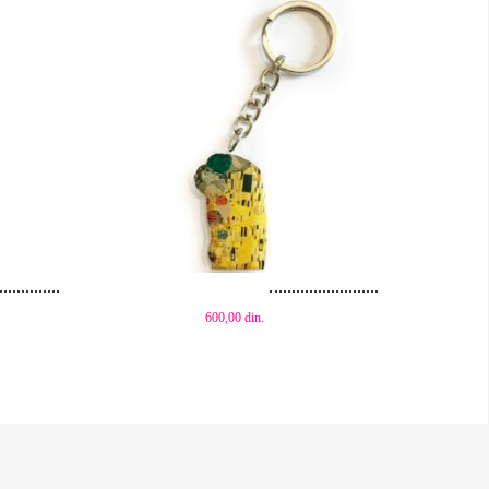
Dodaj u korpu
600,00
din.