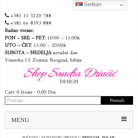
Serbian
+381 11 3220 788
+381 66 8393 888
Radno vreme:
PON – SRE – PET:
10:00 – 15:00h
UTO – ČET:
15:00 – 20:00h
SUBOTA – NEDELJA
neradni dan
Vinarska 13, Zemun, Beograd, Srbija
Shop Sandra Drinčić
DESIGN
Cart:
0 Items -
0,00
Din.
Pretraga
za:
Sk
MENU
to
co
POČETNA
/
AKTIVATORI
/
PRIVESCI
/ PRIVEZAK ,DOLAR’