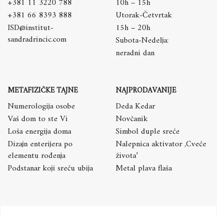
+381 11 3220 788
10h – 15h
+381 66 8393 888
Utorak-Četvrtak
ISD@institut-
15h – 20h
sandradrincic.com
Subota-Nedelja:
neradni dan
METAFIZIČKE TAJNE
NAJPRODAVANIJE
Numerologija osobe
Deda Kedar
Vaš dom to ste Vi
Novčanik
Loša energija doma
Simbol duple sreće
Dizajn enterijera po
Nalepnica aktivator ,Cveće
elementu rođenja
života’
Podstanar koji sreću ubija
Metal plava flaša