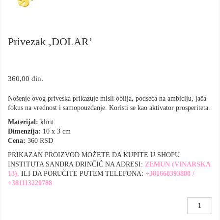
Privezak ,DOLAR’
360,00
din.
Nošenje ovog priveska prikazuje misli obilja, podseća na ambiciju, jača
fokus na vrednost i samopouzdanje. Koristi se kao aktivator prosperiteta.
Materijal:
klirit
Dimenzija:
10 x 3 cm
Cena:
360 RSD
PRIKAZAN PROIZVOD MOŽETE DA KUPITE U SHOPU
INSTITUTA SANDRA DRINČIĆ NA ADRESI:
ZEMUN (VINARSKA
13),
ILI DA PORUČITE PUTEM TELEFONA:
+381668393888 /
+381113220788
Privezak
,DOLAR'