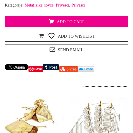
količina
Kategorije:
Metafizika novca
,
Privesci
,
Privesci
ADD TO CART
ADD TO WISHLIST
SEND EMAIL
Save