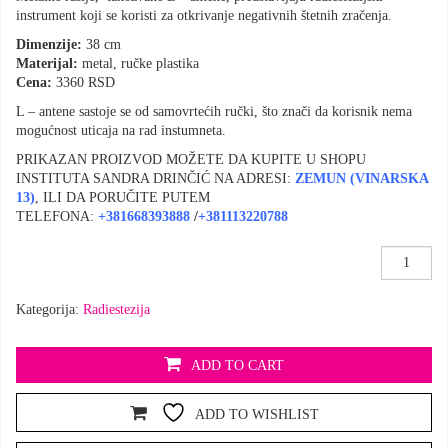
instrument koji se koristi za otkrivanje negativnih štetnih zračenja.
Dimenzije:
38 cm
Materijal:
metal, ručke plastika
Cena:
3360 RSD
L – antene sastoje se od samovrtećih ručki, što znači da korisnik nema
mogućnost uticaja na rad instumneta.
PRIKAZAN PROIZVOD MOŽETE DA KUPITE U SHOPU
INSTITUTA SANDRA DRINČIĆ NA ADRESI:
ZEMUN (VINARSKA
13
)
, ILI DA PORUČITE PUTEM
TELEFONA:
+381668393888
/
+381113220788
Rašlje
količina
Kategorija:
Radiestezija
ADD TO CART
ADD TO WISHLIST