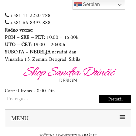
Serbian
+381 11 3220 788
+381 66 8393 888
Radno vreme:
PON – SRE – PET:
10:00 – 15:00h
UTO – ČET:
15:00 – 20:00h
SUBOTA – NEDELJA
neradni dan
Vinarska 13, Zemun, Beograd, Srbija
Shop Sandra Drinčić
DESIGN
Cart:
0 Items -
0,00
Din.
Pretraga
za:
Sk
MENU
to
co
POČETNA
/
RADIESTEZIJA
/ RAŠLJE