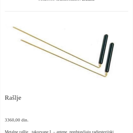
Rašlje
3360,00
din.
Metalne rašlje, takozvane L – antene, predstavljaju radiestezijski