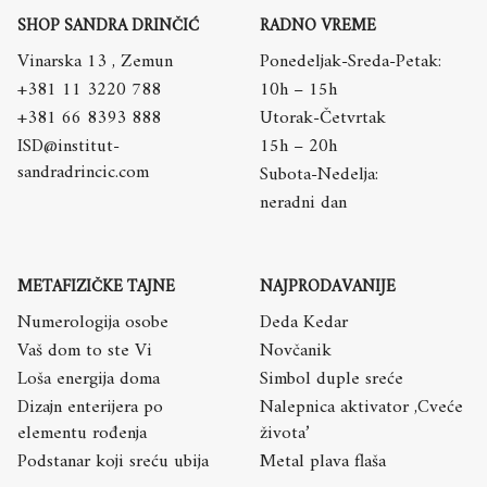
SHOP SANDRA DRINČIĆ
RADNO VREME
Vinarska 13 , Zemun
Ponedeljak-Sreda-Petak:
+381 11 3220 788
10h – 15h
+381 66 8393 888
Utorak-Četvrtak
ISD@institut-
15h – 20h
sandradrincic.com
Subota-Nedelja:
neradni dan
METAFIZIČKE TAJNE
NAJPRODAVANIJE
Numerologija osobe
Deda Kedar
Vaš dom to ste Vi
Novčanik
Loša energija doma
Simbol duple sreće
Dizajn enterijera po
Nalepnica aktivator ,Cveće
elementu rođenja
života’
Podstanar koji sreću ubija
Metal plava flaša