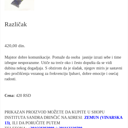
Različak
420,00
din.
Majstor dobre komunikacije. Pomaže da osoba jasnije izrazi sebe i time
izbegne nesporazume. Utiče na treće oko i često dopušta da se vidi
dubina nekog dogadjaja. S obzirom da je sladak, njegov miris je sastavni
deo pročišćenja vezanog za frekvenciju ljubavi, dobre emocije i osećaj
radosti.
Cena:
420 RSD
PRIKAZAN PROIZVOD MOŽETE DA KUPITE U SHOPU
INSTITUTA SANDRA DRINČIĆ NA ADRESI:
ZEMUN (VINARSKA
13
)
, ILI DA PORUČITE PUTEM