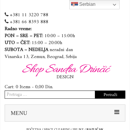
Serbian
+381 11 3220 788
+381 66 8393 888
Radno vreme:
PON – SRE – PET:
10:00 – 15:00h
UTO – ČET:
15:00 – 20:00h
SUBOTA – NEDELJA
neradni dan
Vinarska 13, Zemun, Beograd, Srbija
Shop Sandra Drinčić
DESIGN
Cart:
0 Items -
0,00
Din.
Pretraga
za:
Sk
MENU
to
co
POČETNA
/
SPACE CLEARING
/
BILJKE
/ RAZLIČAK