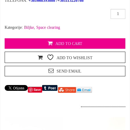
TELEFONA:
+381668393888
/
+381113220788
Različak
količina
Kategorije:
Biljke
,
Space clearing
ADD TO CART
ADD TO WISHLIST
SEND EMAIL
Save