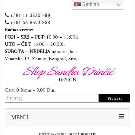
Serbian
+381 11 3220 788
+381 66 8393 888
Radno vreme:
PON – SRE – PET:
10:00 – 15:00h
UTO – ČET:
15:00 – 20:00h
SUBOTA – NEDELJA
neradni dan
Vinarska 13, Zemun, Beograd, Srbija
Shop Sandra Drinčić
DESIGN
Cart:
0 Items -
0,00
Din.
Pretraga
za:
Sk
MENU
to
co
POČETNA
/
SLIKE
/ SLIKA ,POGLED’