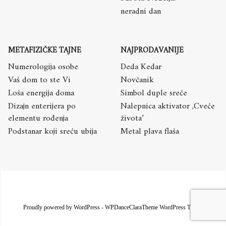
neradni dan
METAFIZIČKE TAJNE
NAJPRODAVANIJE
Numerologija osobe
Deda Kedar
Vaš dom to ste Vi
Novčanik
Loša energija doma
Simbol duple sreće
Dizajn enterijera po
Nalepnica aktivator ,Cveće
elementu rođenja
života’
Podstanar koji sreću ubija
Metal plava flaša
Proudly powered by WordPress
-
WPDanceClaraTheme WordPress Theme