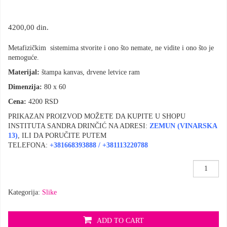
4200,00
din.
Metafizičkim sistemima stvorite i ono što nemate, ne vidite i ono što je
nemoguće.
Materijal:
štampa kanvas, drvene letvice ram
Dimenzija:
80 x 60
Cena:
4200 RSD
PRIKAZAN PROIZVOD MOŽETE DA KUPITE U SHOPU
INSTITUTA SANDRA DRINČIĆ NA ADRESI:
ZEMUN (VINARSKA
13)
, ILI DA PORUČITE PUTEM
TELEFONA:
+381668393888 / +381113220788
Slika
,Pogled’
količina
Kategorija:
Slike
ADD TO CART