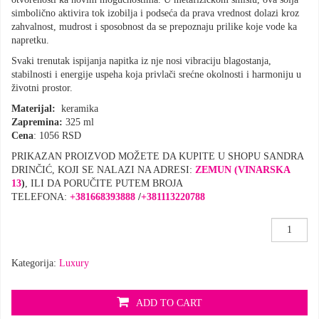
simbolično aktivira tok izobilja i podseća da prava vrednost dolazi kroz
zahvalnost, mudrost i sposobnost da se prepoznaju prilike koje vode ka
napretku.
Svaki trenutak ispijanja napitka iz nje nosi vibraciju blagostanja,
stabilnosti i energije uspeha koja privlači srećne okolnosti i harmoniju u
životni prostor.
Materijal:
keramika
Zapremina:
325 ml
Cena
: 1056 RSD
PRIKAZAN PROIZVOD MOŽETE DA KUPITE U SHOPU SANDRA
DRINČIĆ, KOJI SE NALAZI NA ADRESI:
ZEMUN (VINARSKA
13
)
, ILI DA PORUČITE PUTEM BROJA
TELEFONA:
+381668393888
/
+381113220788
Šolja
,Zlatni
sjaj’
Kategorija:
Luxury
količina
ADD TO CART