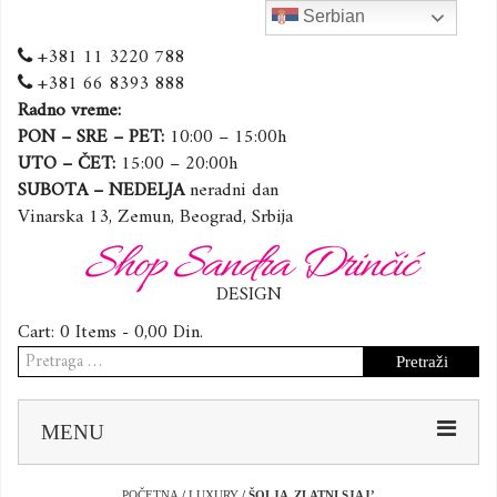
Serbian
+381 11 3220 788
+381 66 8393 888
Radno vreme:
PON – SRE – PET:
10:00 – 15:00h
UTO – ČET:
15:00 – 20:00h
SUBOTA – NEDELJA
neradni dan
Vinarska 13, Zemun, Beograd, Srbija
Shop Sandra Drinčić
DESIGN
Cart:
0 Items -
0,00
Din.
Pretraga
za:
Sk
MENU
to
co
POČETNA
/
LUXURY
/ ŠOLJA ,ZLATNI SJAJ’