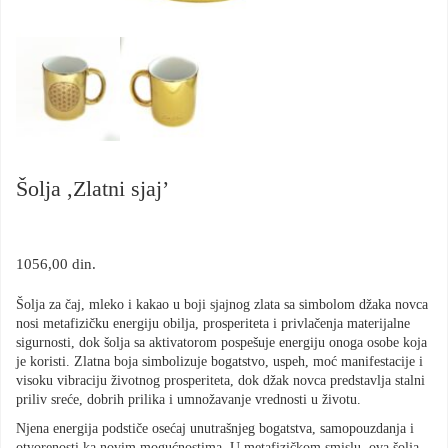
Šolja ,Zlatni sjaj’
1056,00
din.
Šolja za čaj, mleko i kakao u boji sjajnog zlata sa simbolom džaka novca
nosi metafizičku energiju obilja, prosperiteta i privlačenja materijalne
sigurnosti, dok šolja sa aktivatorom pospešuje energiju onoga osobe koja
je koristi. Zlatna boja simbolizuje bogatstvo, uspeh, moć manifestacije i
visoku vibraciju životnog prosperiteta, dok džak novca predstavlja stalni
priliv sreće, dobrih prilika i umnožavanje vrednosti u životu.
Njena energija podstiče osećaj unutrašnjeg bogatstva, samopouzdanja i
otvorenosti ka novim mogućnostima. U metafizičkom smislu, ova šolja