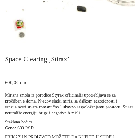
Space Clearing ,Stirax’
600,00
din.
Mirisna smola iz porodice Styrax officinalis upotrebljava se za
pročišćenje doma. Njegov slatki miris, sa daškom egzotičnosti i
senzualnosti stvara romantično ljubavno raspoloženjemu prostoru. Stirax
neutrališe energiju brige i negativnih misli. .
Staklena bočica
Cena:
600 RSD
PRIKAZAN PROIZVOD MOŽETE DA KUPITE U SHOPU