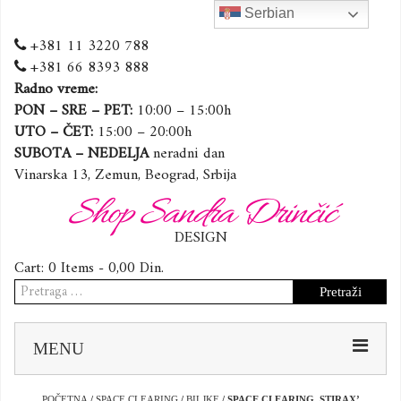
Serbian
+381 11 3220 788
+381 66 8393 888
Radno vreme:
PON – SRE – PET:
10:00 – 15:00h
UTO – ČET:
15:00 – 20:00h
SUBOTA – NEDELJA
neradni dan
Vinarska 13, Zemun, Beograd, Srbija
Shop Sandra Drinčić
DESIGN
Cart:
0 Items -
0,00
Din.
Pretraga
za:
Sk
MENU
to
co
POČETNA
/
SPACE CLEARING
/
BILJKE
/ SPACE CLEARING ,STIRAX’