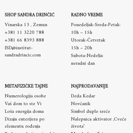
SHOP SANDRA DRINČIĆ
RADNO VREME
Vinarska 13 , Zemun
Ponedeljak-Sreda-Petak:
+381 11 3220 788
10h – 15h
+381 66 8393 888
Utorak-Četvrtak
ISD@institut-
15h – 20h
sandradrincic.com
Subota-Nedelja:
neradni dan
METAFIZIČKE TAJNE
NAJPRODAVANIJE
Numerologija osobe
Deda Kedar
Vaš dom to ste Vi
Novčanik
Loša energija doma
Simbol duple sreće
Dizajn enterijera po
Nalepnica aktivator ,Cveće
elementu rođenja
života’