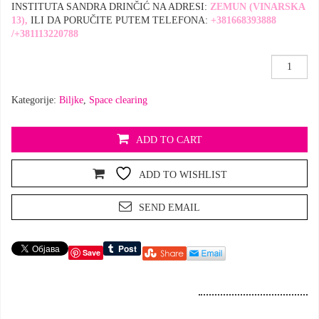
INSTITUTA SANDRA DRINČIĆ NA ADRESI:
ZEMUN (VINARSKA
13),
ILI DA PORUČITE PUTEM TELEFONA:
+381668393888
/+381113220788
Space
Clearing
,Stirax’
Kategorije:
Biljke
,
Space clearing
količina
ADD TO CART
ADD TO WISHLIST
SEND EMAIL
Save