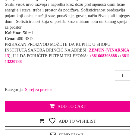
Svaki visok nivo razvoja i napretka kroz dozu profinjenosti osim lične
energije i stava, treba i prostor da podržava. Sofisticiranost predstavlja
pojam koji opisuje nečiji stav, ponašanje, govor, način života, ali i njegov
dom. Sofisticiranost koja se postiže kroz mirisnu notu unikatnog spreja
za prostor.
Količina:
50 ml
Cena:
480 RSD
PRIKAZAN PROIZVOD MOŽETE DA KUPITE U SHOPU
INSTITUTA SANDRA DRINČIĆ NA ADRESI:
ZEMUN (VINARSKA
13
)
, ILI DA PORUČITE PUTEM TELEFONA:
+381668393888
/
+3811
13220788
Sprej
za
prostor
Kategorija:
Sprej za prostor
,𝓢𝓸𝓯𝓲𝓼𝓽𝓲𝓬𝓲𝓻
količina
ADD TO CART
ADD TO WISHLIST