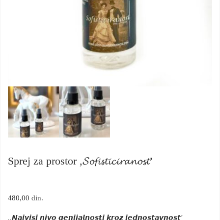
Sprej za prostor ,𝓢𝓸𝓯𝓲𝓼𝓽𝓲𝓬𝓲𝓻𝓪𝓷𝓸𝓼𝓽’
480,00
din.
,,𝙉𝙖𝙟𝙫𝙞𝙨𝙞 𝙣𝙞𝙫𝙤 𝙜𝙚𝙣𝙞𝙟𝙖𝙡𝙣𝙤𝙨𝙩𝙞 𝙠𝙧𝙤𝙯 𝙟𝙚𝙙𝙣𝙤𝙨𝙩𝙖𝙫𝙣𝙤𝙨𝙩’