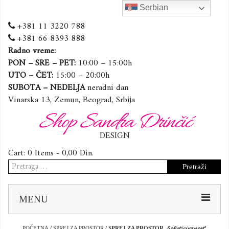
Serbian
+381 11 3220 788
+381 66 8393 888
Radno vreme:
PON – SRE – PET:
10:00 – 15:00h
UTO – ČET:
15:00 – 20:00h
SUBOTA – NEDELJA
neradni dan
Vinarska 13, Zemun, Beograd, Srbija
Shop Sandra Drinčić
DESIGN
Cart:
0 Items -
0,00
Din.
Pretraga
za:
Sk
MENU
to
co
POČETNA
/
SPREJ ZA PROSTOR
/ SPREJ ZA PROSTOR ,𝓢𝓸𝓯𝓲𝓼𝓽𝓲𝓬𝓲𝓻𝓪𝓷𝓸𝓼𝓽’