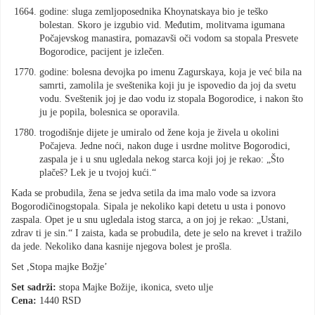
godine: sluga zemljoposednika Khoynatskaya bio je teško
bolestan. Skoro je izgubio vid. Međutim, molitvama igumana
Počajevskog manastira, pomazavši oči vodom sa stopala Presvete
Bogorodice, pacijent je izlečen.
godine: bolesna devojka po imenu Zagurskaya, koja je već bila na
samrti, zamolila je sveštenika koji ju je ispovedio da joj da svetu
vodu. Sveštenik joj je dao vodu iz stopala Bogorodice, i nakon što
ju je popila, bolesnica se oporavila.
trogodišnje dijete je umiralo od žene koja je živela u okolini
Počajeva. Jedne noći, nakon duge i usrdne molitve Bogorodici,
zaspala je i u snu ugledala nekog starca koji joj je rekao: „Što
plačeš? Lek je u tvojoj kući.“
Kada se probudila, žena se jedva setila da ima malo vode sa izvora
Bogorodičinogstopala. Sipala je nekoliko kapi detetu u usta i ponovo
zaspala. Opet je u snu ugledala istog starca, a on joj je rekao: „Ustani,
zdrav ti je sin.“ I zaista, kada se probudila, dete je selo na krevet i tražilo
da jede. Nekoliko dana kasnije njegova bolest je prošla.
Set ,Stopa majke Božje’
Set sadrži:
stopa Majke Božije, ikonica, sveto ulje
Cena:
1440 RSD