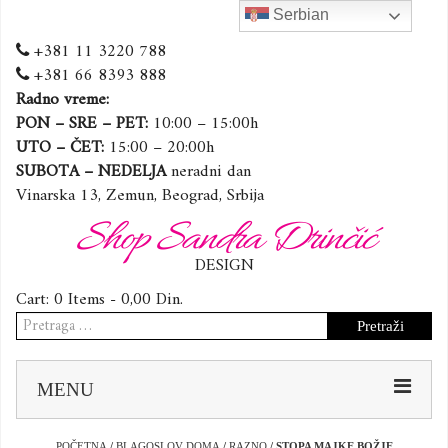
Serbian
+381 11 3220 788
+381 66 8393 888
Radno vreme:
PON – SRE – PET:
10:00 – 15:00h
UTO – ČET:
15:00 – 20:00h
SUBOTA – NEDELJA
neradni dan
Vinarska 13, Zemun, Beograd, Srbija
Shop Sandra Drinčić
DESIGN
Cart:
0 Items -
0,00
Din.
Pretraga
za:
Sk
MENU
to
co
POČETNA
/
BLAGOSLOV DOMA
/
RAZNO
/ STOPA MAJKE BOŽJE