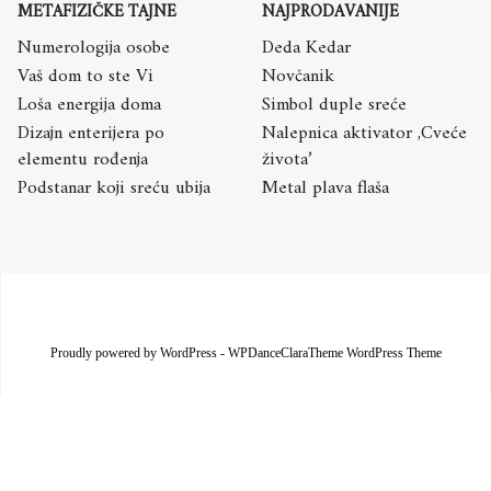
METAFIZIČKE TAJNE
NAJPRODAVANIJE
Numerologija osobe
Deda Kedar
Vaš dom to ste Vi
Novčanik
Loša energija doma
Simbol duple sreće
Dizajn enterijera po
Nalepnica aktivator ,Cveće
elementu rođenja
života’
Podstanar koji sreću ubija
Metal plava flaša
Proudly powered by WordPress
-
WPDanceClaraTheme WordPress Theme