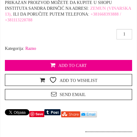
PRIKAZAN PROIZVOD MOŽETE DA KUPITE U SHOPU
INSTITUTA SANDRA DRINČIĆ NA ADRESI:
ZEMUN (VINARSKA
13),
ILI DA PORUČITE PUTEM TELEFONA:
+381668393888 /
+381113220788
Stopa
majke
Božje
Kategorija:
Razno
količina
ADD TO CART
ADD TO WISHLIST
SEND EMAIL
Save