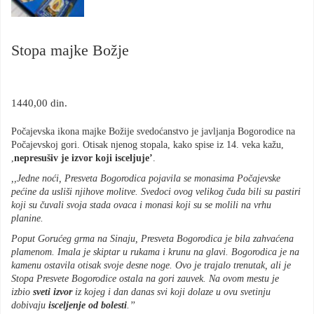
Stopa majke Božje
1440,00
din.
Počajevska ikona majke Božije svedoćanstvo je javljanja Bogorodice na
Počajevskoj gori. Otisak njenog stopala, kako spise iz 14. veka kažu,
,
nepresušiv je izvor koji isceljuje’
.
,,Jedne noći, Presveta Bogorodica pojavila se monasima Počajevske
pećine da usliši njihove molitve. Svedoci ovog velikog čuda bili su pastiri
koji su čuvali svoja stada ovaca i monasi koji su se molili na vrhu
planine.
Poput Gorućeg grma na Sinaju, Presveta Bogorodica je bila zahvaćena
plamenom. Imala je skiptar u rukama i krunu na glavi. Bogorodica je na
kamenu ostavila otisak svoje desne noge. Ovo je trajalo trenutak, ali je
Stopa Presvete Bogorodice ostala na gori zauvek. Na ovom mestu je
izbio
sveti izvor
iz kojeg i dan danas svi koji dolaze u ovu svetinju
dobivaju
isceljenje od bolesti
.’’