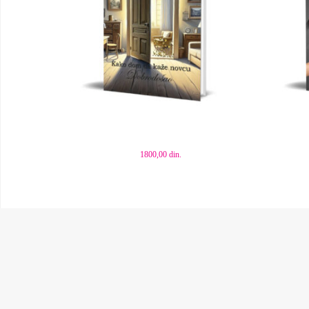
Dodaj u korpu
Dod
1800,00
din.