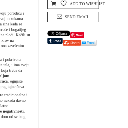
ADD TO WISHLIST
voju porodicu i
SEND EMAIL
 svojim rukama
a sina kada se
sreće i bogatijeg
na ploči. Kačili su
Save
a krov na
, ona završenim
a i pokrivena
a tela, i ima svoju
 koja treba da
emljom
braća
, ognjište
prag tajne čuva.
re tradicionalne i
kao nekada davno
platno
e negativnosti
,
oj dom od svakog