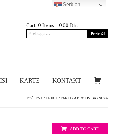
Serbian
Cart:
0 Items -
0,00
Din.
Pretraga
za:
KUPI!
ISI
KARTE
KONTAKT
POČETNA
/
KNJIGE
/ TAKTIKA PROTIV BAKSUZA
ADD TO CART