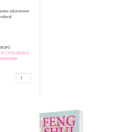
stemu zdravstvene
predavač
SHOPU
N (VINARSKA
668393888
TAKTIKA
PROTIV
BAKSUZA
količina