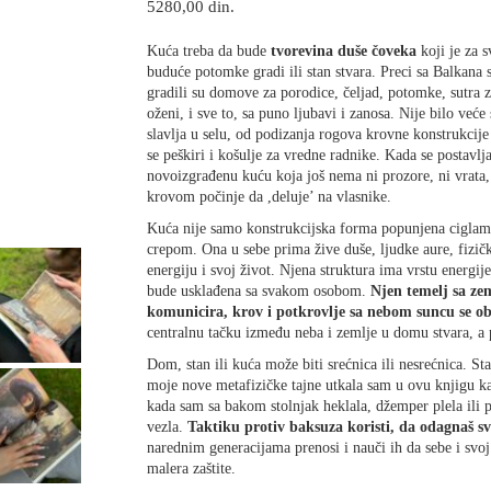
5280,00
din.
Kuća treba da bude
tvorevina duše čoveka
koji je za s
buduće potomke gradi ili stan stvara. Preci sa Balkana
gradili su domove za porodice, čeljad, potomke, sutra z
oženi, i sve to, sa puno ljubavi i zanosa. Nije bilo veće 
slavlja u selu, od podizanja rogova krovne konstrukcije 
se peškiri i košulje za vredne radnike. Kada se postavlj
novoizgrađenu kuću koja još nema ni prozore, ni vrata
krovom počinje da ,deluje’ na vlasnike.
Kuća nije samo konstrukcijska forma popunjena ciglam
crepom. Ona u sebe prima žive duše, ljudke aure, fizičk
energiju i svoj život. Njena struktura ima vrstu energije
bude usklađena sa svakom osobom.
Njen temelj sa z
komunicira, krov i potkrovlje sa nebom suncu se o
centralnu tačku između neba i zemlje u domu stvara, a 
Dom, stan ili kuća može biti srećnica ili nesrećnica. Sta
moje nove metafizičke tajne utkala sam u ovu knjigu 
kada sam sa bakom stolnjak heklala, džemper plela ili 
vezla.
Taktiku protiv baksuza koristi, da odagnaš sv
narednim generacijama prenosi i nauči ih da sebe i sv
malera zaštite.