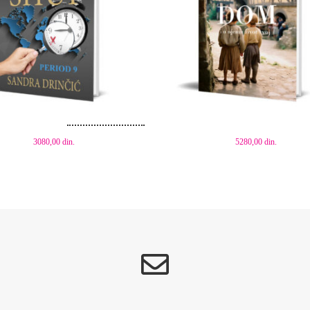
aj u korpu
Dodaj u korpu
3080,00
din.
5280,00
din.