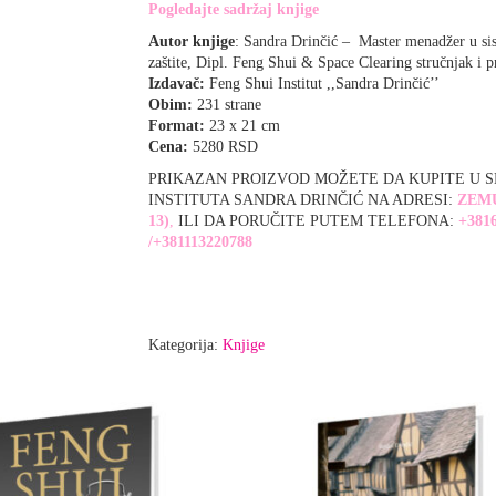
Pogledajte sadržaj knjige
Autor knjige
: Sandra Drinčić – Master menadžer u si
zaštite, Dipl. Feng Shui & Space Clearing stručnjak i 
Izdavač:
Feng Shui Institut ,,Sandra Drinčić’’
Obim:
231 strane
Format:
23 x 21 cm
Cena:
5280 RSD
PRIKAZAN PROIZVOD MOŽETE DA KUPITE U 
INSTITUTA SANDRA DRINČIĆ NA ADRESI:
ZEMU
13)
,
ILI DA PORUČITE PUTEM TELEFONA:
+381
/+381113220788
Kategorija:
Knjige