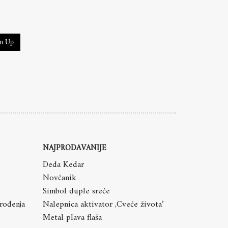
gn Up
NAJPRODAVANIJE
Deda Kedar
Novčanik
Simbol duple sreće
 rođenja
Nalepnica aktivator ,Cveće života’
Metal plava flaša