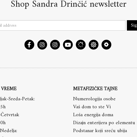
Shop Sandra Drinčić newsletter
Si
 VREME
METAFIZIČKE TAJNE
jak-Sreda-Petak:
Numerologija osobe
15h
Vaš dom to ste Vi
-Četvrtak
Loša energija doma
20h
Dizajn enterijera po elementu
Nedelja:
Podstanar koji sreću ubija