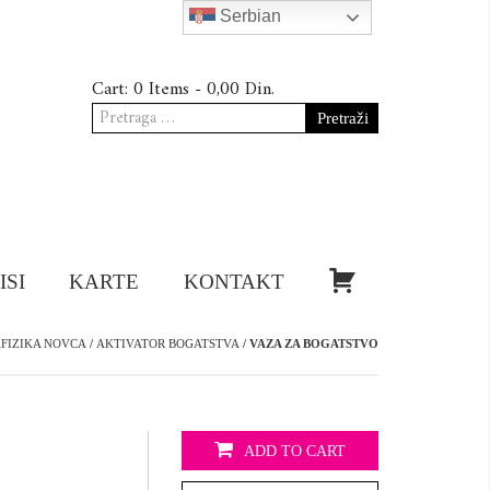
Serbian
Cart:
0 Items -
0,00
Din.
Pretraga
za:
KUPI!
ISI
KARTE
KONTAKT
FIZIKA NOVCA
/
AKTIVATOR BOGATSTVA
/ VAZA ZA BOGATSTVO
ADD TO CART