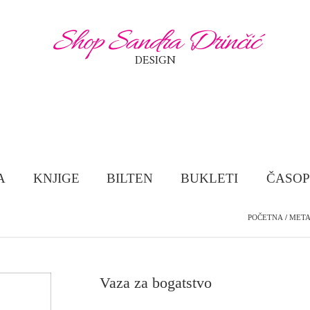
Shop Sandra Drinčić
DESIGN
A
KNJIGE
BILTEN
BUKLETI
ČASOP
POČETNA
/
META
Vaza za bogatstvo