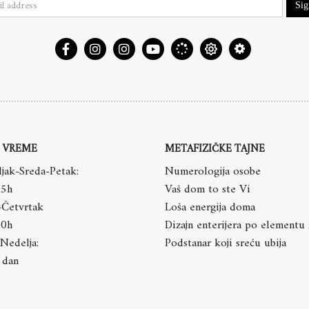
Si
 VREME
METAFIZIČKE TAJNE
jak-Sreda-Petak:
Numerologija osobe
15h
Vaš dom to ste Vi
-Četvrtak
Loša energija doma
20h
Dizajn enterijera po elementu
Nedelja:
Podstanar koji sreću ubija
 dan