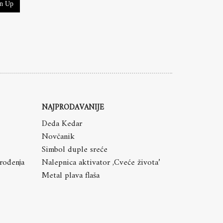
gn Up
NAJPRODAVANIJE
Deda Kedar
Novčanik
Simbol duple sreće
 rođenja
Nalepnica aktivator ,Cveće života’
Metal plava flaša