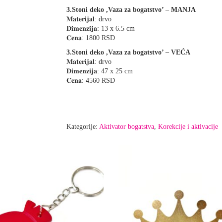
3.Stoni deko ,Vaza za bogatstvo’ – MANJA
𝐌𝐚𝐭𝐞𝐫𝐢𝐣𝐚𝐥: drvo
𝐃𝐢𝐦𝐞𝐧𝐳𝐢𝐣𝐚: 13 x 6.5 cm
𝐂𝐞𝐧𝐚: 1800 RSD
3.Stoni deko ,Vaza za bogatstvo’ – VEĆA
𝐌𝐚𝐭𝐞𝐫𝐢𝐣𝐚𝐥: drvo
𝐃𝐢𝐦𝐞𝐧𝐳𝐢𝐣𝐚: 47 x 25 cm
𝐂𝐞𝐧𝐚: 4560 RSD
Kategorije:
Aktivator bogatstva
,
Korekcije i aktivacije