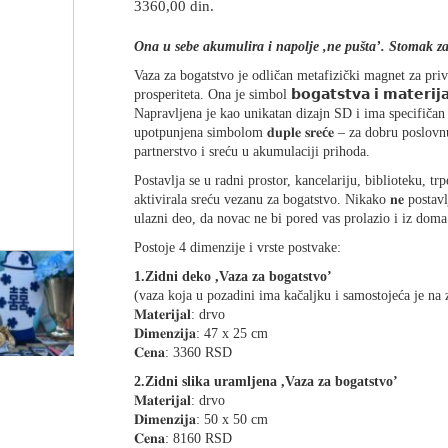
3360,00
din.
Ona u sebe akumulira i napolje ,ne pušta’. Stomak z
Vaza za bogatstvo je odličan metafizički magnet za priv
prosperiteta. Ona je simbol 𝗯𝗼𝗴𝗮𝘁𝘀𝘁𝘃𝗮 𝗶 𝗺𝗮𝘁𝗲𝗿𝗶𝗷𝗮
Napravljena je kao unikatan dizajn SD i ima specifičan
upotpunjena simbolom 𝐝𝐮𝐩𝐥𝐞 𝐬𝐫𝐞
ć
𝐞 – za dobru poslovn
partnerstvo i sreću u akumulaciji prihoda.
Postavlja se u radni prostor, kancelariju, biblioteku, trp
aktivirala sreću vezanu za bogatstvo. Nikako 𝐧𝐞 postavl
ulazni deo, da novac ne bi pored vas prolazio i iz doma
Postoje 4 dimenzije i vrste postvake:
1.Zidni deko ,Vaza za bogatstvo’
(vaza koja u pozadini ima kačaljku i samostojeća je na 
𝐌𝐚𝐭𝐞𝐫𝐢𝐣𝐚𝐥: drvo
𝐃𝐢𝐦𝐞𝐧𝐳𝐢𝐣𝐚: 47 x 25 cm
𝐂𝐞𝐧𝐚: 3360 RSD
2.Zidni slika uramljena ,Vaza za bogatstvo’
𝐌𝐚𝐭𝐞𝐫𝐢𝐣𝐚𝐥: drvo
𝐃𝐢𝐦𝐞𝐧𝐳𝐢𝐣𝐚: 50 x 50 cm
𝐂𝐞𝐧𝐚: 8160 RSD