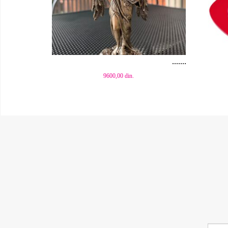
Dodaj u korpu
Dod
9600,00
din.