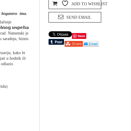
ADD TO WISHLIST
a bogatstvo ima.
SEND EMAIL
lačenje
𝗹𝗻𝗼𝗴 𝘂𝘀𝗽𝗲𝗵𝗮.
 rad. Namenski je
Save
u saradnju, biznis
ezariju, kako bi
jati u hodnik ili
 odlazio.
zidu)