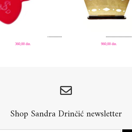
aj u korpu
Dodaj u korpu
360,00
din.
960,00
din.
Shop Sandra Drinčić newsletter