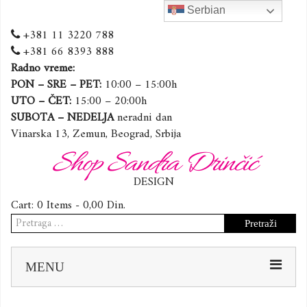
Serbian
+381 11 3220 788
+381 66 8393 888
Radno vreme:
PON – SRE – PET:
10:00 – 15:00h
UTO – ČET:
15:00 – 20:00h
SUBOTA – NEDELJA
neradni dan
Vinarska 13, Zemun, Beograd, Srbija
Shop Sandra Drinčić
DESIGN
Cart:
0 Items -
0,00
Din.
Pretraga
za:
Sk
MENU
to
co