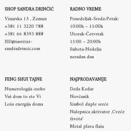
SHOP SANDRA DRINČIĆ
RADNO VREME
Vinarska 13 , Zemun
Ponedeljak-Sreda-Petak:
+381 11 3220 788
10:00h – 15:00h
+381 66 8393 888
Utorak-Četvrtak
ISD@institut-
15:00 – 20:00h
sandradrincic.com
Subota-Nedelja:
neradan dan
FENG SHUI TAJNE
NAJPRODAVANIJE
Numerologija osobe
Deda Kedar
Vaš dom to ste Vi
Novčanik
Loša energija doma
Simbol duple sreće
Nalepnica aktivator ,Cveće
života’
Metal plava flaša