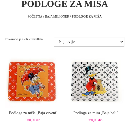
PODLOGE ZA MIŠA
POČETNA
/
BAJA MILIONER
/ PODLOGE ZA MIŠA
Sortirano
Prikazano je svih 2 rezultata
po
najnovijem
Dodaj u korpu
Dodaj u korpu
Podloga za miša ,Baja crveni’
Podloga za miša ,Baja beli’
960,00
din.
960,00
din.