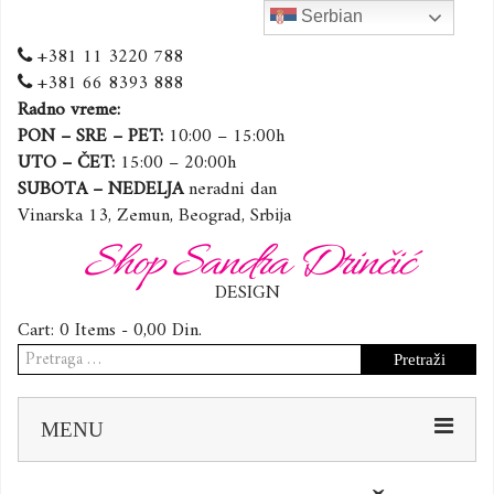
Serbian
+381 11 3220 788
+381 66 8393 888
Radno vreme:
PON – SRE – PET:
10:00 – 15:00h
UTO – ČET:
15:00 – 20:00h
SUBOTA – NEDELJA
neradni dan
Vinarska 13, Zemun, Beograd, Srbija
Shop Sandra Drinčić
DESIGN
Cart:
0 Items -
0,00
Din.
Pretraga
za:
Sk
MENU
to
co