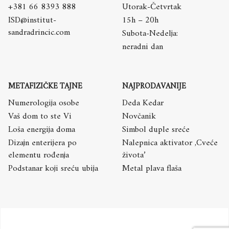
+381 66 8393 888
Utorak-Četvrtak
ISD@institut-
15h – 20h
sandradrincic.com
Subota-Nedelja:
neradni dan
METAFIZIČKE TAJNE
NAJPRODAVANIJE
Numerologija osobe
Deda Kedar
Vaš dom to ste Vi
Novčanik
Loša energija doma
Simbol duple sreće
Dizajn enterijera po
Nalepnica aktivator ,Cveće
elementu rođenja
života’
Podstanar koji sreću ubija
Metal plava flaša