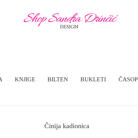
Shop Sandra Drinčić
DESIGN
A
KNJIGE
BILTEN
BUKLETI
ČASOP
Činija kadionica