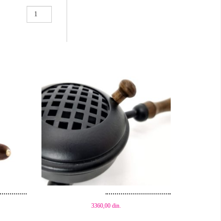
Činija
kadionica
količina
Dodaj u korpu
3360,00
din.