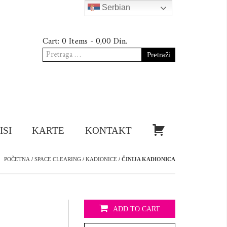
Serbian
Cart:
0 Items -
0,00
Din.
Pretraga
za:
KUPI!
ISI
KARTE
KONTAKT
POČETNA
/
SPACE CLEARING
/
KADIONICE
/ ČINIJA KADIONICA
ADD TO CART