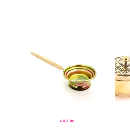
Dodaj u korpu
Dod
480,00
din.