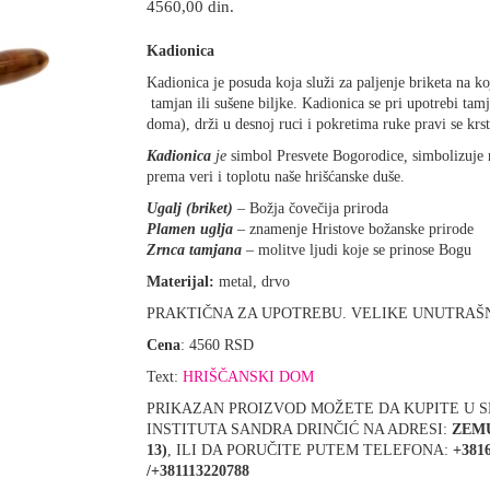
4560,00
din.
Kadionica
Kadionica je posuda koja služi za paljenje briketa na k
tamjan ili sušene biljke. Kadionica se pri upotrebi tam
doma), drži u desnoj ruci i pokretima ruke pravi se krst
Kadionica
je
simbol Presvete Bogorodice
,
simbolizuje 
prema veri i toplotu naše hrišćanske duše.
Ugalj (briket)
– Božja čovečija priroda
Plamen uglja
– znamenje Hristove božanske prirode
Zrnca tamjana
– molitve ljudi koje se prinose Bogu
Materijal:
metal, drvo
PRAKTIČNA ZA UPOTREBU. VELIKE UNUTRAŠN
Cena
: 4560 RSD
Text:
HRIŠČANSKI DOM
PRIKAZAN PROIZVOD MOŽETE DA KUPITE U 
INSTITUTA SANDRA DRINČIĆ NA ADRESI:
ZEM
13)
, ILI DA PORUČITE PUTEM TELEFONA:
+381
/+381113220788