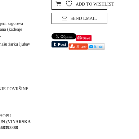
ADD TO WISHLIST
SEND EMAIL
ojem sagoreva
jana (kađenje
.
Save
našu žarku ljubav
JE POVRŠINE.
SHOPU
UN (VINARSKA
668393888