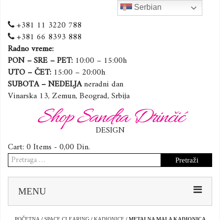
Serbian
+381 11 3220 788
+381 66 8393 888
Radno vreme:
PON – SRE – PET:
10:00 – 15:00h
UTO – ČET:
15:00 – 20:00h
SUBOTA – NEDELJA
neradni dan
Vinarska 13, Zemun, Beograd, Srbija
Shop Sandra Drinčić
DESIGN
Cart:
0 Items -
0,00
Din.
Pretraga
za:
Sk
MENU
to
co
POČETNA
/
SPACE CLEARING
/
KADIONICE
/ METALNA MALA KADIONICA