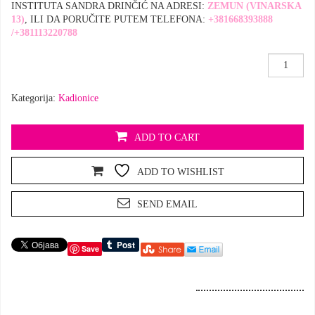
INSTITUTA SANDRA DRINČIĆ NA ADRESI:
ZEMUN (VINARSKA
13)
, ILI DA PORUČITE PUTEM TELEFONA:
+381668393888
/+381113220788
Metalna
mala
kadionica
Kategorija:
Kadionice
količina
ADD TO CART
ADD TO WISHLIST
SEND EMAIL
Save