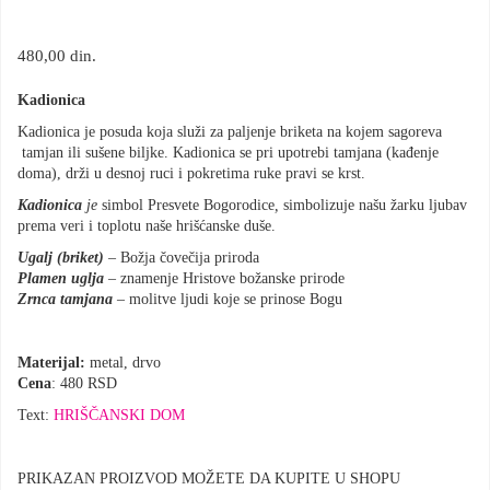
480,00
din.
Kadionica
Kadionica je posuda koja služi za paljenje briketa na kojem sagoreva
tamjan ili sušene biljke. Kadionica se pri upotrebi tamjana (kađenje
doma), drži u desnoj ruci i pokretima ruke pravi se krst.
Kadionica
je
simbol Presvete Bogorodice
,
simbolizuje našu žarku ljubav
prema veri i toplotu naše hrišćanske duše.
Ugalj (briket)
– Božja čovečija priroda
Plamen uglja
– znamenje Hristove božanske prirode
Zrnca tamjana
– molitve ljudi koje se prinose Bogu
Materijal:
metal, drvo
Cena
: 480 RSD
Text:
HRIŠČANSKI DOM
PRIKAZAN PROIZVOD MOŽETE DA KUPITE U SHOPU