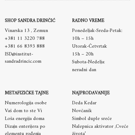
SHOP SANDRA DRINČIĆ
RADNO VREME
Vinarska 13 , Zemun
Ponedeljak-Sreda-Petak:
+381 11 3220 788
10h – 15h
+381 66 8393 888
Utorak-Četvrtak
ISD@institut-
15h – 20h
sandradrincic.com
Subota-Nedelja:
neradni dan
METAFIZIČKE TAJNE
NAJPRODAVANIJE
Numerologija osobe
Deda Kedar
Vaš dom to ste Vi
Novčanik
Loša energija doma
Simbol duple sreće
Dizajn enterijera po
Nalepnica aktivator ,Cveće
elementu rođenja
života’