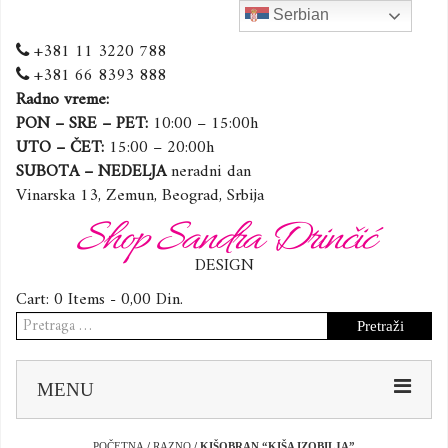
Serbian
+381 11 3220 788
+381 66 8393 888
Radno vreme:
PON – SRE – PET:
10:00 – 15:00h
UTO – ČET:
15:00 – 20:00h
SUBOTA – NEDELJA
neradni dan
Vinarska 13, Zemun, Beograd, Srbija
Shop Sandra Drinčić
DESIGN
Cart:
0 Items -
0,00
Din.
Pretraga
za:
Sk
MENU
to
co
POČETNA
/
RAZNO
/ KIŠOBRAN “KIŠA IZOBILJA”