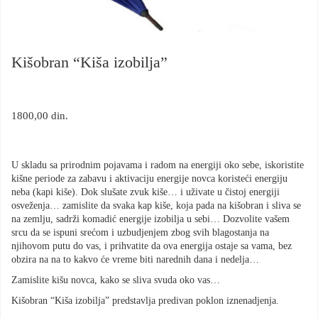
Kišobran “Kiša izobilja”
1800,00
din.
U skladu sa prirodnim pojavama i radom na energiji oko sebe, iskoristite
kišne periode za zabavu i aktivaciju energije novca koristeći energiju
neba (kapi kiše). Dok slušate zvuk kiše… i uživate u čistoj energiji
osveženja… zamislite da svaka kap kiše, koja pada na kišobran i sliva se
na zemlju, sadrži komadić energije izobilja u sebi… Dozvolite vašem
srcu da se ispuni srećom i uzbudjenjem zbog svih blagostanja na
njihovom putu do vas, i prihvatite da ova energija ostaje sa vama, bez
obzira na na to kakvo će vreme biti narednih dana i nedelja…
Zamislite kišu novca, kako se sliva svuda oko vas…
Kišobran “Kiša izobilja” predstavlja predivan poklon iznenadjenja.