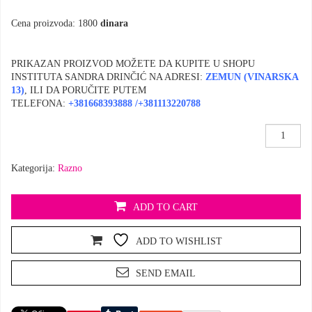
Cena proizvoda: 1800
dinara
PRIKAZAN PROIZVOD MOŽETE DA KUPITE U SHOPU
INSTITUTA SANDRA DRINČIĆ NA ADRESI:
ZEMUN (VINARSKA
13
)
, ILI DA PORUČITE PUTEM
TELEFONA:
+381668393888
/
+381113220788
Kišobran
“Kiša
izobilja”
Kategorija:
Razno
količina
ADD TO CART
ADD TO WISHLIST
SEND EMAIL