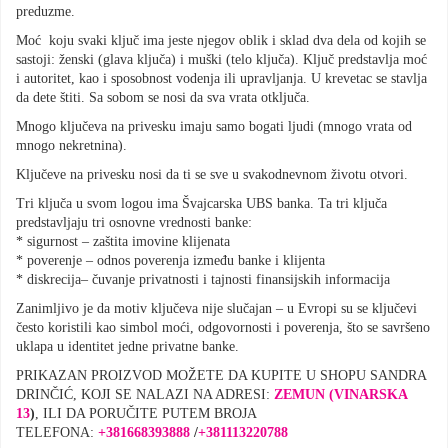
preduzme.
Moć koju svaki ključ ima jeste njegov oblik i sklad dva dela od kojih se
sastoji: ženski (glava ključa) i muški (telo ključa). Ključ predstavlja moć
i autoritet, kao i sposobnost vodenja ili upravljanja. U krevetac se stavlja
da dete štiti. Sa sobom se nosi da sva vrata otključa.
Mnogo ključeva na privesku imaju samo bogati ljudi (mnogo vrata od
mnogo nekretnina).
Ključeve na privesku nosi da ti se sve u svakodnevnom životu otvori.
Tri ključa u svom logou ima Švajcarska UBS banka. Ta tri ključa
predstavljaju tri osnovne vrednosti banke:
* sigurnost – zaštita imovine klijenata
* poverenje – odnos poverenja između banke i klijenta
* diskrecija– čuvanje privatnosti i tajnosti finansijskih informacija
Zanimljivo je da motiv ključeva nije slučajan – u Evropi su se ključevi
često koristili kao simbol moći, odgovornosti i poverenja, što se savršeno
uklapa u identitet jedne privatne banke.
PRIKAZAN PROIZVOD MOŽETE DA KUPITE U SHOPU SANDRA
DRINČIĆ, KOJI SE NALAZI NA ADRESI:
ZEMUN (VINARSKA
13
)
, ILI DA PORUČITE PUTEM BROJA
TELEFONA:
+381668393888
/
+
381113220788