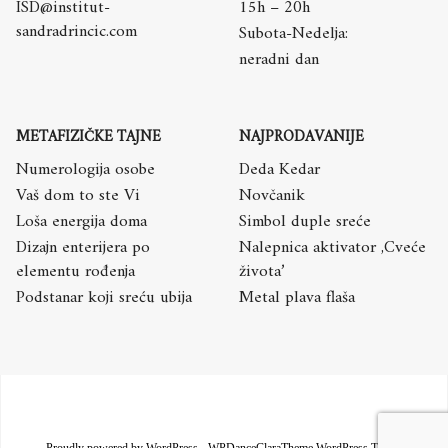
ISD@institut-
15h – 20h
sandradrincic.com
Subota-Nedelja:
neradni dan
METAFIZIČKE TAJNE
NAJPRODAVANIJE
Numerologija osobe
Deda Kedar
Vaš dom to ste Vi
Novčanik
Loša energija doma
Simbol duple sreće
Dizajn enterijera po
Nalepnica aktivator ,Cveće
elementu rođenja
života’
Podstanar koji sreću ubija
Metal plava flaša
Proudly powered by WordPress
-
WPDanceClaraTheme WordPress Theme