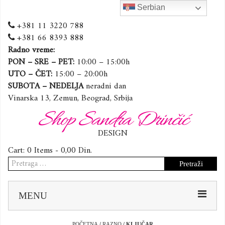
Serbian
+381 11 3220 788
+381 66 8393 888
Radno vreme:
PON – SRE – PET:
10:00 – 15:00h
UTO – ČET:
15:00 – 20:00h
SUBOTA – NEDELJA
neradni dan
Vinarska 13, Zemun, Beograd, Srbija
Shop Sandra Drinčić
DESIGN
Cart:
0 Items -
0,00
Din.
Pretraga
za:
Sk
MENU
to
co
POČETNA
/
RAZNO
/ KLJUČAR