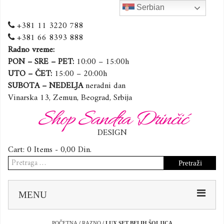
Serbian
+381 11 3220 788
+381 66 8393 888
Radno vreme:
PON – SRE – PET:
10:00 – 15:00h
UTO – ČET:
15:00 – 20:00h
SUBOTA – NEDELJA
neradni dan
Vinarska 13, Zemun, Beograd, Srbija
Shop Sandra Drinčić
DESIGN
Cart:
0 Items -
0,00
Din.
Pretraga
za:
Sk
MENU
to
co
POČETNA
/
RAZNO
/ LUX SET BELIH ŠOLJICA