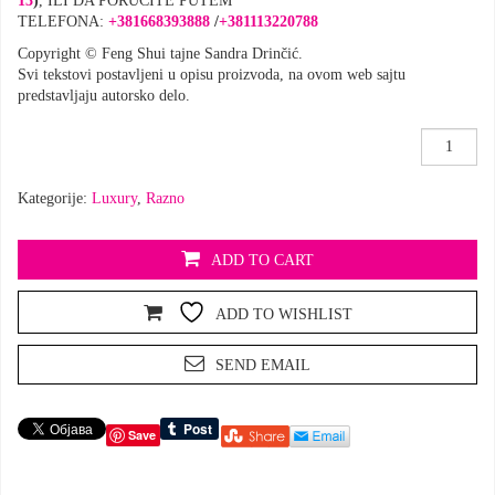
13
)
, ILI DA PORUČITE PUTEM
TELEFONA:
+381668393888
/
+381113220788
Copyright © Feng Shui tajne Sandra Drinčić.
Svi tekstovi postavljeni u opisu proizvoda, na ovom web sajtu
predstavljaju autorsko delo.
LUX
set
belih
Kategorije:
Luxury
,
Razno
šoljica
količina
ADD TO CART
ADD TO WISHLIST
SEND EMAIL
Save