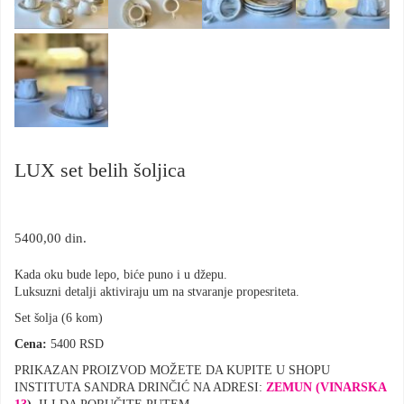
LUX set belih šoljica
5400,00
din.
Kada oku bude lepo, biće puno i u džepu.
Luksuzni detalji aktiviraju um na stvaranje propesriteta.
Set šolja (6 kom)
Cena:
5400 RSD
PRIKAZAN PROIZVOD MOŽETE DA KUPITE U SHOPU
INSTITUTA SANDRA DRINČIĆ NA ADRESI:
ZEMUN (VINARSKA