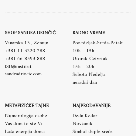
SHOP SANDRA DRINČIĆ
RADNO VREME
Vinarska 13 , Zemun
Ponedeljak-Sreda-Petak:
+381 11 3220 788
10h – 15h
+381 66 8393 888
Utorak-Četvrtak
ISD@institut-
15h – 20h
sandradrincic.com
Subota-Nedelja:
neradni dan
METAFIZIČKE TAJNE
NAJPRODAVANIJE
Numerologija osobe
Deda Kedar
Vaš dom to ste Vi
Novčanik
Loša energija doma
Simbol duple sreće