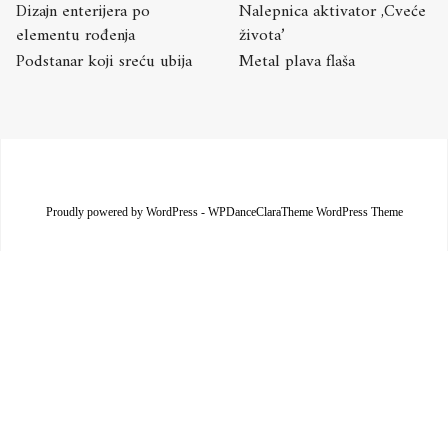
Dizajn enterijera po
Nalepnica aktivator ,Cveće
elementu rođenja
života’
Podstanar koji sreću ubija
Metal plava flaša
Proudly powered by WordPress
-
WPDanceClaraTheme WordPress Theme