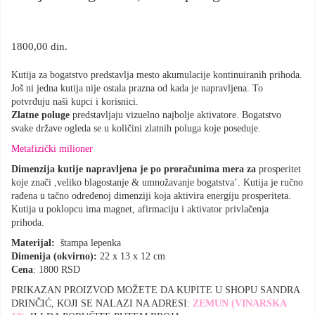
1800,00
din.
Kutija za bogatstvo predstavlja mesto akumulacije kontinuiranih prihoda.
Još ni jedna kutija nije ostala prazna od kada je napravljena. To
potvrđuju naši kupci i korisnici.
Zlatne poluge
predstavljaju vizuelno najbolje aktivatore. Bogatstvo
svake države ogleda se u količini zlatnih poluga koje poseduje.
Metafizički milioner
Dimenzija kutije napravljena je po proračunima mera za
prosperitet
koje znači ,veliko blagostanje & umnožavanje bogatstva’. Kutija je ručno
rađena u tačno određenoj dimenziji koja aktivira energiju prosperiteta.
Kutija u poklopcu ima magnet, afirmaciju i aktivator privlačenja
prihoda.
Materijal:
štampa lepenka
Dimenija (okvirno):
22 x 13 x 12 cm
Cena
: 1800 RSD
PRIKAZAN PROIZVOD MOŽETE DA KUPITE U SHOPU SANDRA
DRINČIĆ, KOJI SE NALAZI NA ADRESI:
ZEMUN (VINARSKA