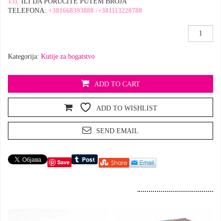
13
)
,
ILI DA PORUČITE PUTEM BROJA
TELEFONA:
+381668393888
/
+381113220788
Kutija
za
bogatstvo
Kategorija:
Kutije za bogatstvo
,Zlatne
poluge’
količina
ADD TO CART
ADD TO WISHLIST
SEND EMAIL
Save