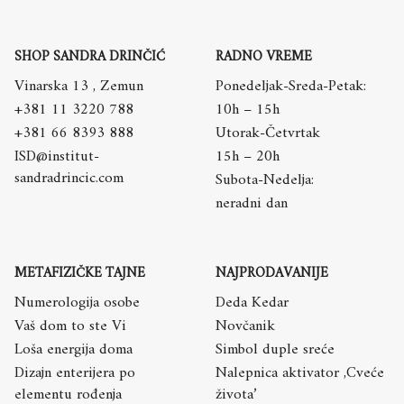
SHOP SANDRA DRINČIĆ
RADNO VREME
Vinarska 13 , Zemun
Ponedeljak-Sreda-Petak:
+381 11 3220 788
10h – 15h
+381 66 8393 888
Utorak-Četvrtak
ISD@institut-
15h – 20h
sandradrincic.com
Subota-Nedelja:
neradni dan
METAFIZIČKE TAJNE
NAJPRODAVANIJE
Numerologija osobe
Deda Kedar
Vaš dom to ste Vi
Novčanik
Loša energija doma
Simbol duple sreće
Dizajn enterijera po
Nalepnica aktivator ,Cveće
elementu rođenja
života’