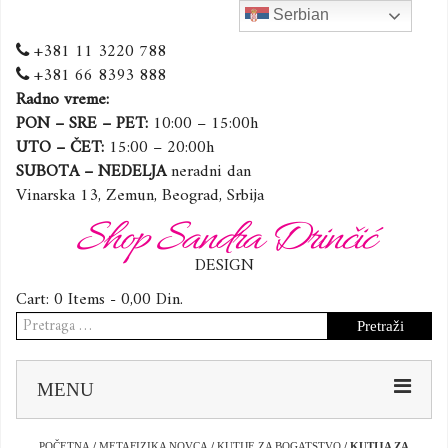
Serbian
+381 11 3220 788
+381 66 8393 888
Radno vreme:
PON – SRE – PET:
10:00 – 15:00h
UTO – ČET:
15:00 – 20:00h
SUBOTA – NEDELJA
neradni dan
Vinarska 13, Zemun, Beograd, Srbija
Shop Sandra Drinčić
DESIGN
Cart:
0 Items -
0,00
Din.
Pretraga
za:
Sk
MENU
to
co
POČETNA
/
METAFIZIKA NOVCA
/
KUTIJE ZA BOGATSTVO
/ KUTIJA ZA