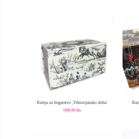
Dodaj u korpu
Dod
Kutija za bogatstvo ,Viktorijansko doba’
Kut
1800,00
din.