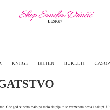
Shop Sandra Drinčić
DESIGN
A
KNJIGE
BILTEN
BUKLETI
ČASOP
OGATSTVO
a. Gde god se nešto malo po malo skuplja to se vremenom dosta i nakupi. U meta