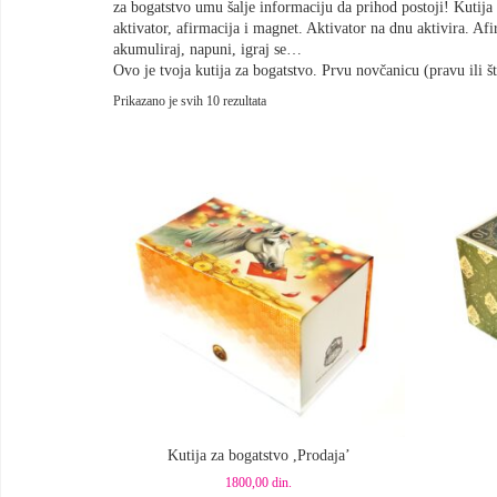
za bogatstvo umu šalje informaciju da prihod postoji! Kutija 
aktivator, afirmacija i magnet. Aktivator na dnu aktivira. A
akumuliraj, napuni, igraj se…
Ovo je tvoja kutija za bogatstvo. Prvu novčanicu (pravu ili š
Sortirano
Prikazano je svih 10 rezultata
po
najnovijem
Dodaj u korpu
Dod
Kutija za bogatstvo ,Prodaja’
1800,00
din.