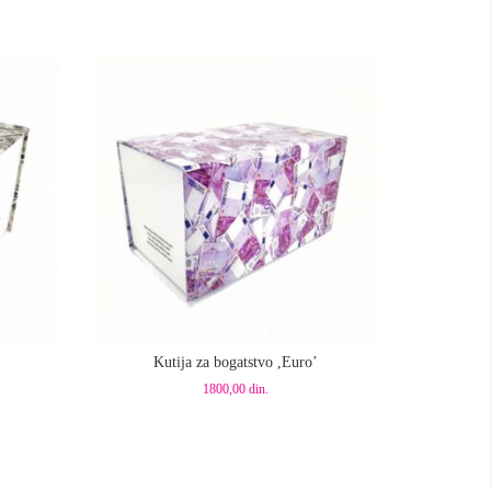
Dodaj u korpu
’
Kutija za bogatstvo ,Euro’
1800,00
din.