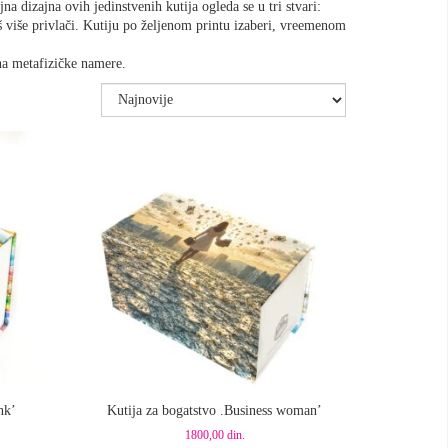
a dizajna ovih jedinstvenih kutija ogleda se u tri stvari:
š više privlači. Kutiju po željenom printu izaberi, vreemenom
jna metafizičke namere.
Dodaj u korpu
nk’
Kutija za bogatstvo .Business woman’
1800,00
din.