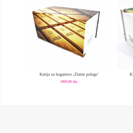
Dodaj u korpu
Dod
Kutija za bogatstvo ,Zlatne poluge’
K
1800,00
din.