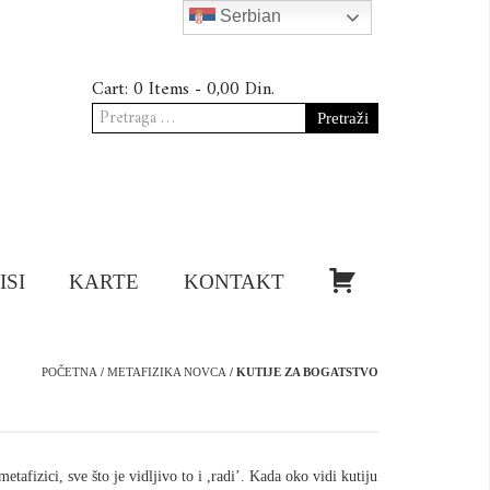
Serbian
Cart:
0 Items -
0,00
Din.
Pretraga
za:
KUPI!
ISI
KARTE
KONTAKT
POČETNA
/
METAFIZIKA NOVCA
/ KUTIJE ZA BOGATSTVO
fizici, sve što je vidljivo to i ,radi’. Kada oko vidi kutiju