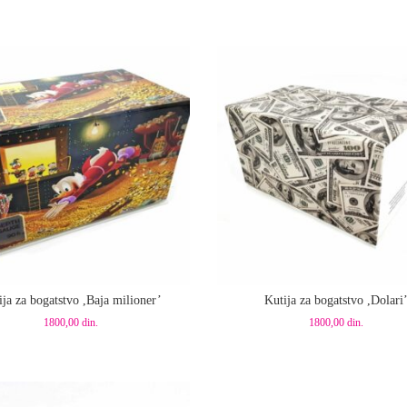
aj u korpu
Dodaj u korpu
ija za bogatstvo ,Baja milioner’
Kutija za bogatstvo ,Dolari
1800,00
din.
1800,00
din.