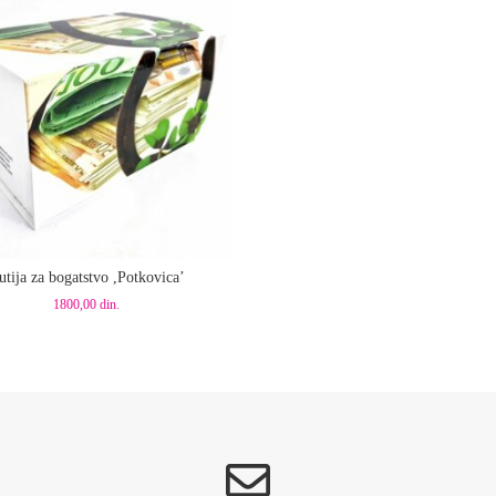
aj u korpu
utija za bogatstvo ,Potkovica’
1800,00
din.