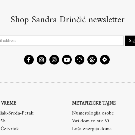
Shop Sandra Drinčić newsletter
Si
 VREME
METAFIZIČKE TAJNE
jak-Sreda-Petak:
Numerologija osobe
15h
Vaš dom to ste Vi
-Četvrtak
Loša energija doma