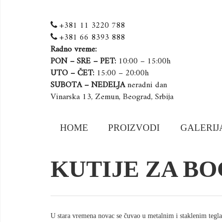
+381 11 3220 788
+381 66 8393 888
Radno vreme:
PON – SRE – PET:
10:00 – 15:00h
UTO – ČET:
15:00 – 20:00h
SUBOTA – NEDELJA
neradni dan
Vinarska 13, Zemun, Beograd, Srbija
Skip
HOME
PROIZVODI
GALERIJ
to
content
KUTIJE ZA B
U stara vremena novac se čuvao u metalnim i staklenim teglam