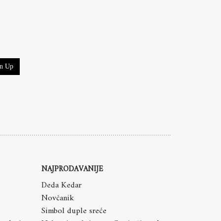
gn Up
NAJPRODAVANIJE
Deda Kedar
Novčanik
Simbol duple sreće