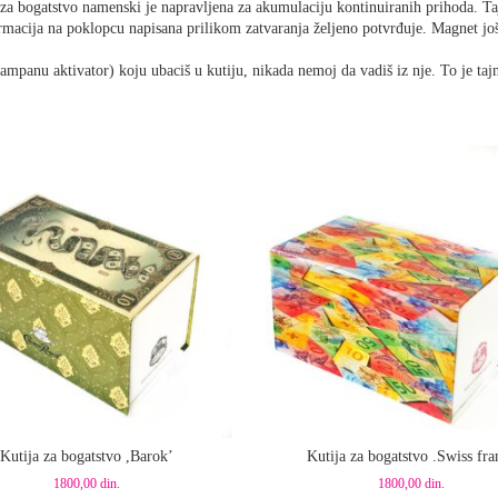
za bogatstvo namenski je napravljena za akumulaciju kontinuiranih prihoda. Tajn
firmacija na poklopcu napisana prilikom zatvaranja željeno potvrđuje. Magnet jo
tampanu aktivator) koju ubaciš u kutiju, nikada nemoj da vadiš iz nje. To je ta
aj u korpu
Dodaj u korpu
Kutija za bogatstvo ,Barok’
Kutija za bogatstvo .Swiss fra
1800,00
din.
1800,00
din.