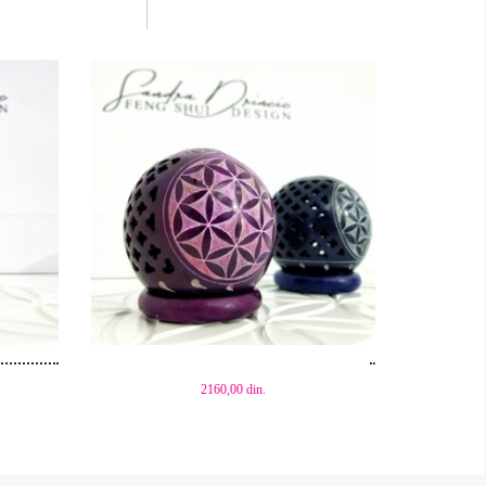
držač
štapića
količina
Dodaj u korpu
2160,00
din.