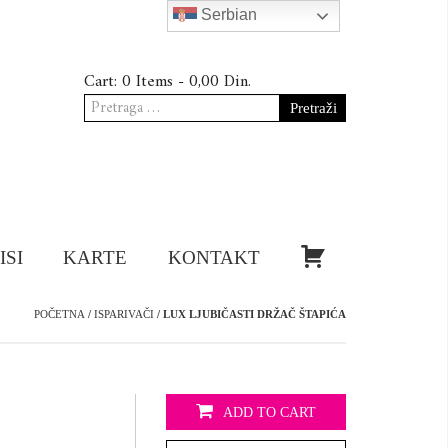
Serbian
Cart:
0 Items -
0,00
Din.
Pretraga
za:
KUPI!
ISI
KARTE
KONTAKT
POČETNA
/
ISPARIVAČI
/ LUX LJUBIČASTI DRŽAČ ŠTAPIĆA
ADD TO CART