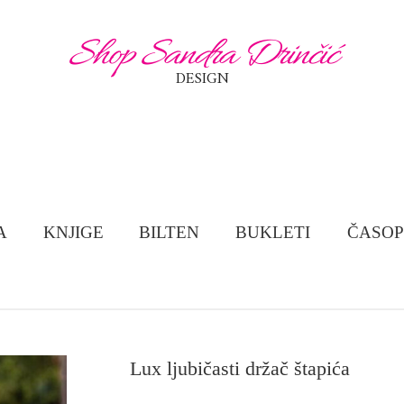
Shop Sandra Drinčić
DESIGN
A
KNJIGE
BILTEN
BUKLETI
ČASOP
Lux ljubičasti držač štapića