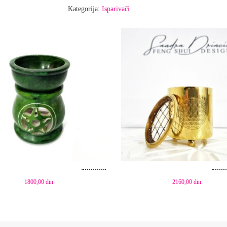
Kategorija:
Isparivači
aj u korpu
Dodaj u korpu
1800,00
din.
2160,00
din.