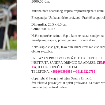
3000,00
din.
Mirisna nota odabranog štapića rasprostranjena u domu
Eleegancija. Unikatan deko proizvod. Praktična upotre
Dimenzija:
26.5 x 6.5 cm
Cena:
3000 RSD
Način upotrebe: skinuti čep u kom se nalazi sundjer za
mirišljavog štapića, potom ga vratiti u sam držač.
Kako štapić više gori, tako dim izlazi kroz sve više rup
obliku zvezdica.
PRIKAZAN PROIZVOD MOŽETE DA KUPITE U 
INSTITUTA SANDRA DRINČIĆ NA ADRESI:
ZEM
13
)
, ILI DA PORUČITE PUTEM
TELEFONA:
+381668393888
/
+381113220788
Copyright © Feng Shui tajne Sandra Drinčić.
Svi tekstovi postavljeni u opisu proizvoda, na ovom we
predstavljaju autorsko delo.