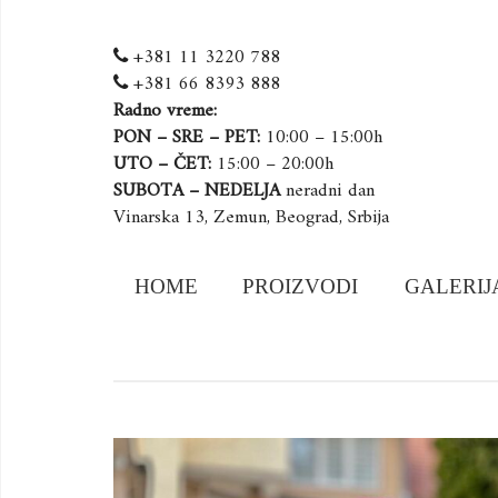
+381 11 3220 788
+381 66 8393 888
Radno vreme:
PON – SRE – PET:
10:00 – 15:00h
UTO – ČET:
15:00 – 20:00h
SUBOTA – NEDELJA
neradni dan
Vinarska 13, Zemun, Beograd, Srbija
Skip
HOME
PROIZVODI
GALERIJ
to
content