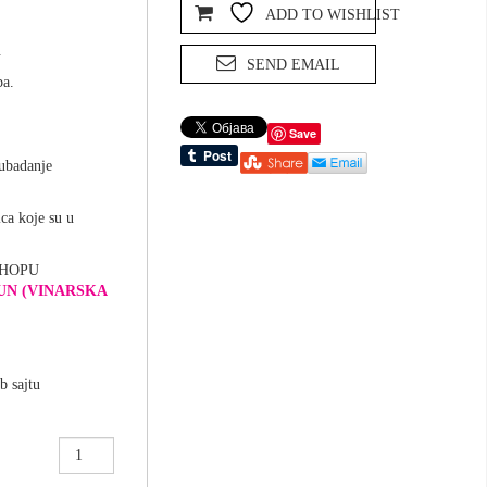
ADD TO WISHLIST
.
SEND EMAIL
ba.
Save
 ubadanje
ica koje su u
SHOPU
UN (VINARSKA
b sajtu
Lux
ljubičasti