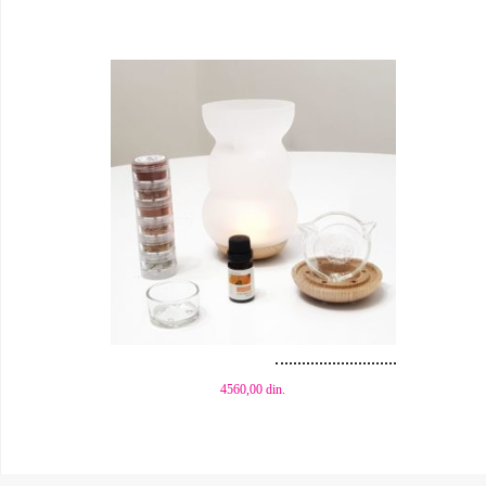
Dodaj u korpu
Dod
4560,00
din.