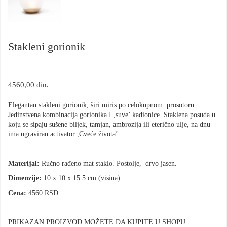
Stakleni gorionik
4560,00
din.
Elegantan stakleni gorionik, širi miris po celokupnom prosotoru.
Jedinstvena kombinacija gorionika I ,suve’ kadionice. Staklena posuda u
koju se sipaju sušene biljek, tamjan, ambrozija ili eterično ulje, na dnu
ima ugraviran activator ,Cveće života’.
Materijal:
Ručno rađeno mat staklo. Postolje, drvo jasen.
Dimenzije:
10 x 10 x 15.5 cm (visina)
Cena:
4560 RSD
PRIKAZAN PROIZVOD MOŽETE DA KUPITE U SHOPU