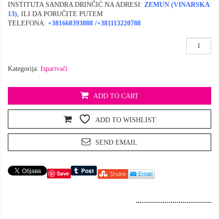
INSTITUTA SANDRA DRINČIĆ NA ADRESI:
ZEMUN (VINARSKA
13
)
, ILI DA PORUČITE PUTEM
TELEFONA:
+381668393888
/
+381113220788
Stakleni
gorionik
količina
Kategorija:
Isparivači
ADD TO CART
ADD TO WISHLIST
SEND EMAIL
Save