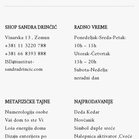
SHOP SANDRA DRINČIĆ
RADNO VREME
Vinarska 13 , Zemun
Ponedeljak-Sreda-Petak:
+381 11 3220 788
10h – 15h
+381 66 8393 888
Utorak-Četvrtak
ISD@institut-
15h – 20h
sandradrincic.com
Subota-Nedelja:
neradni dan
METAFIZIČKE TAJNE
NAJPRODAVANIJE
Numerologija osobe
Deda Kedar
Vaš dom to ste Vi
Novčanik
Loša energija doma
Simbol duple sreće
Dizajn enterijera po
Nalepnica aktivator ,Cveće