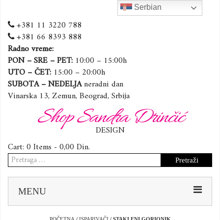
Serbian
+381 11 3220 788
+381 66 8393 888
Radno vreme:
PON – SRE – PET:
10:00 – 15:00h
UTO – ČET:
15:00 – 20:00h
SUBOTA – NEDELJA
neradni dan
Vinarska 13, Zemun, Beograd, Srbija
Shop Sandra Drinčić
DESIGN
Cart:
0 Items -
0,00
Din.
Pretraga
za:
Sk
MENU
to
co
POČETNA
/
ISPARIVAČI
/ STAKLENI GORIONIK