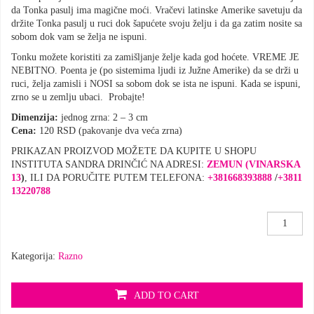
da Tonka pasulj
ima magične moći. Vračevi latinske
Amerike savetuju da
držite Tonka pasulj u ruci dok šapućete svoju želju i da ga
zatim nosite sa
sobom dok vam se
želja ne ispuni.
Tonku možete koristiti za zamišljanje želje kada god hoćete. VREME JE
NEBITNO. Poenta je (po sistemima ljudi iz Južne Amerike) da se drži u
ruci, želja zamisli i NOSI sa sobom dok se ista ne ispuni. Kada se ispuni,
zrno se u zemlju ubaci. Probajte!
Dimenzija:
jednog zrna: 2 – 3 cm
Cena:
120 RSD (pakovanje dva veća zrna)
PRIKAZAN PROIZVOD MOŽETE DA KUPITE U SHOPU
INSTITUTA SANDRA DRINČIĆ NA ADRESI:
ZEMUN (VINARSKA
13
)
, ILI DA PORUČITE PUTEM TELEFONA:
+381668393888
/
+3811
13220788
Tonka
pasulj
količina
Kategorija:
Razno
ADD TO CART