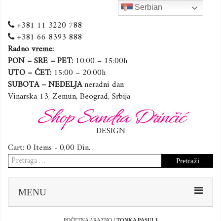
Serbian
+381 11 3220 788
+381 66 8393 888
Radno vreme:
PON – SRE – PET:
10:00 – 15:00h
UTO – ČET:
15:00 – 20:00h
SUBOTA – NEDELJA
neradni dan
Vinarska 13, Zemun, Beograd, Srbija
Shop Sandra Drinčić
DESIGN
Cart:
0 Items -
0,00
Din.
Pretraga
za:
Sk
MENU
to
co
POČETNA
/
RAZNO
/ TONKA PASULJ