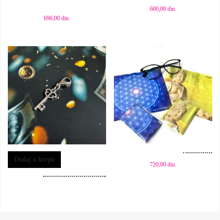
600,00
din.
696,00
din.
Dodaj u korpu
Dodaj u korpu
720,00
din.