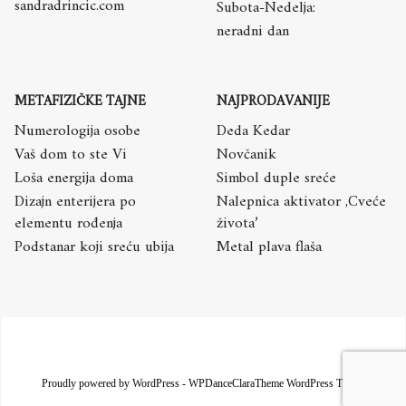
sandradrincic.com
Subota-Nedelja:
neradni dan
METAFIZIČKE TAJNE
NAJPRODAVANIJE
Numerologija osobe
Deda Kedar
Vaš dom to ste Vi
Novčanik
Loša energija doma
Simbol duple sreće
Dizajn enterijera po
Nalepnica aktivator ,Cveće
elementu rođenja
života’
Podstanar koji sreću ubija
Metal plava flaša
Proudly powered by WordPress
-
WPDanceClaraTheme WordPress Theme