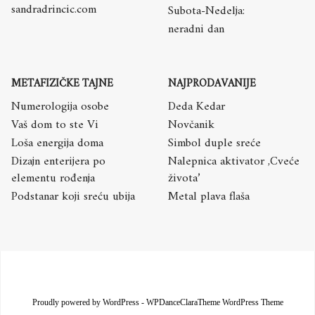
sandradrincic.com
Subota-Nedelja:
neradni dan
METAFIZIČKE TAJNE
NAJPRODAVANIJE
Numerologija osobe
Deda Kedar
Vaš dom to ste Vi
Novčanik
Loša energija doma
Simbol duple sreće
Dizajn enterijera po
Nalepnica aktivator ,Cveće
elementu rođenja
života’
Podstanar koji sreću ubija
Metal plava flaša
Proudly powered by WordPress
-
WPDanceClaraTheme WordPress Theme