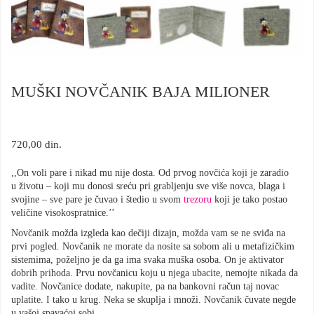
MUŠKI NOVČANIK BAJA MILIONER
720,00
din.
,,On voli pare i nikad mu nije dosta. Od prvog novčića koji je zaradio
u životu – koji mu donosi sreću pri grabljenju sve više novca, blaga i
svojine – sve pare je čuvao i štedio u svom
trezoru
koji je tako postao
veličine visokospratnice.’’
Novčanik možda izgleda kao dečiji dizajn, možda vam se ne sviđa na
prvi pogled. Novčanik ne morate da nosite sa sobom ali u metafizičkim
sistemima, poželjno je da ga ima svaka muška osoba. On je aktivator
dobrih prihoda. Prvu novčanicu koju u njega ubacite, nemojte nikada da
vadite. Novčanice dodate, nakupite, pa na bankovni račun taj novac
uplatite. I tako u krug. Neka se skuplja i množi. Novčanik čuvate negde
u vašoj spavaćoj sobi.