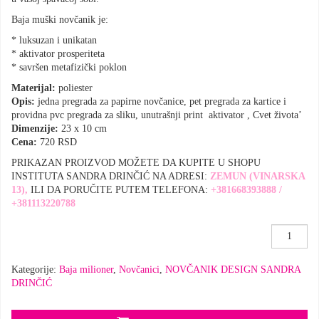
Baja muški novčanik je:
* luksuzan i unikatan
* aktivator prosperiteta
* savršen metafizički poklon
Materijal:
poliester
Opis:
jedna pregrada za papirne novčanice, pet pregrada za kartice i
providna pvc pregrada za sliku, unutrašnji print aktivator , Cvet života’
Dimenzije:
23 x 10 cm
Cena:
720 RSD
PRIKAZAN PROIZVOD MOŽETE DA KUPITE U SHOPU
INSTITUTA SANDRA DRINČIĆ NA ADRESI:
ZEMUN (VINARSKA
13),
ILI DA PORUČITE PUTEM TELEFONA:
+381668393888 /
+381113220788
MUŠKI
NOVČANI
BAJA
Kategorije:
Baja milioner
,
Novčanici
,
NOVČANIK DESIGN SANDRA
MILIONE
DRINČIĆ
količina