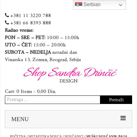
Serbian
+381 11 3220 788
+381 66 8393 888
Radno vreme:
PON – SRE – PET:
10:00 – 15:00h
UTO – ČET:
15:00 – 20:00h
SUBOTA – NEDELJA
neradni dan
Vinarska 13, Zemun, Beograd, Srbija
Shop Sandra Drinčić
DESIGN
Cart:
0 Items -
0,00
Din.
Pretraga
za:
Sk
MENU
to
co
POČETNA
/
METAFIZIKA NOVCA
/
NOVČANICI
/ MUŠKI NOVČANIK BAJA